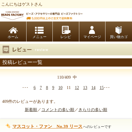
こんにちはゲストさん
ビーズファクトリー ビーズ・パーツ・金具など・アクセサリーの専門店
ホーム
レシピ
マイページ
買い物カゴ
投稿レビュー一覧
110/409
中
･･･
6
7
8
9
10
11
12
13
14
15
･･･
409件のレビューがあります。
新着順
／
コメントの多い順
／
きらりの多い順
マスコット・ファン No.39 リース
へのレビューです