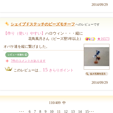
2014/09/29
シェイプドステッチのビーズモチーフ
へのレビューです
【作り（使い）やすい】
ハロウィン・・・縦に
花鳥風月さん（ビーズ歴5年以上）
★16573
オバケ達を縦に繋げました。
7件のコメントがあります
15
このレビューは...
きらりポイント
2014/09/29
110/409
中
･･･
6
7
8
9
10
11
12
13
14
15
･･･