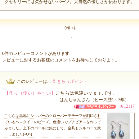
クセサリーには欠かせないパーツ。大自然の優しさが伝わります。
0/0
中
1
0件のレビューコメントがあります
レビューに対するお客様のコメントをお待ちしております。
8
このレビューは...
きらりポイント
【作り（使い）やすい】
こちらは色違いｖｅｒ.です。
はんちゃんさん（ビーズ歴1～3年）
★12117
こちらは黒地にシルバーのクローバーモチーフが刻印され
ているヘマタイトのビーズ。色違いでプチピアスを作って
みました。上下のパールは銀にして、金具もシルバーで統
一しました(^O^)