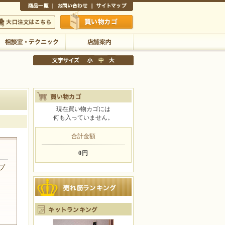
商品一覧
お問い合わせ
サイトマップ
買い物かご
口注文はこちら
相談室・テクニック
店舗案内
現在買い物カゴには
何も入っていません。
文字サイズの変更
小
中
大
合計金額
0円
プ