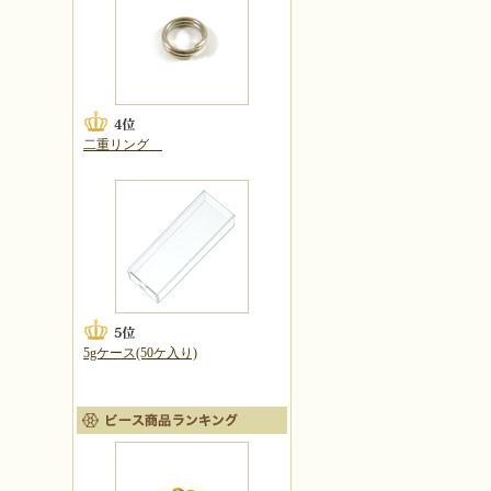
二重リング
5gケース(50ケ入り)