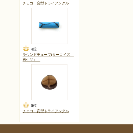
チェコ 変型トライアングル
ラウンドチューブ(ターコイズ
再生品）
チェコ 変型トライアングル