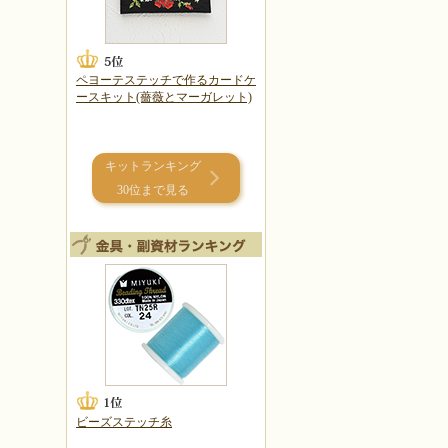
ペヨーテステッチで作るカードケ
ースキット(薔薇とマーガレット)
キットランキング
30位まで見る
ビーズステッチ糸