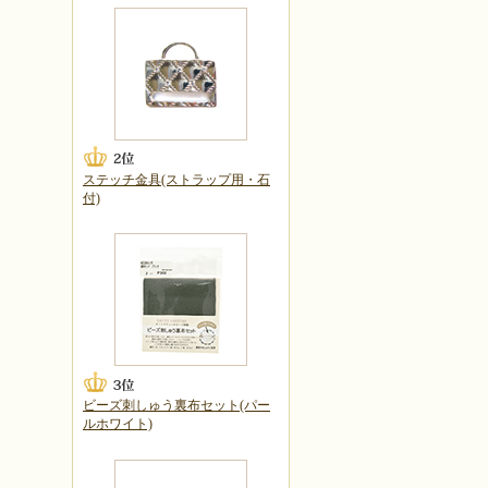
ステッチ金具(ストラップ用・石
付)
ビーズ刺しゅう裏布セット(パー
ルホワイト)