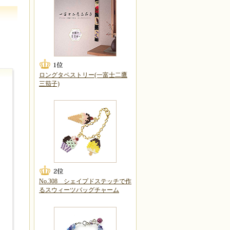
ロングタペストリー(一富士二鷹
三茄子)
No.308 シェイプドステッチで作
るスウィーツバッグチャーム