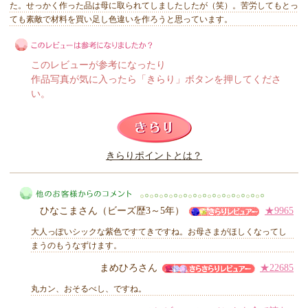
た。せっかく作った品は母に取られてしましたしたが（笑）。苦労してもとっ
ても素敵で材料を買い足し色違いを作ろうと思っています。
このレビューが参考になったり
作品写真が気に入ったら「きらり」ボタンを押してくださ
い。
このレビューは参考になりましたか？
きらりポイントとは？
きらり
ひなこまさん（ビーズ歴3～5年）
★9965
大人っぽいシックな紫色ですてきですね。お母さまがほしくなってし
まうのもうなずけます。
まめひろさん
★22685
他のお客様からのコメント
丸カン、おそるべし、ですね。