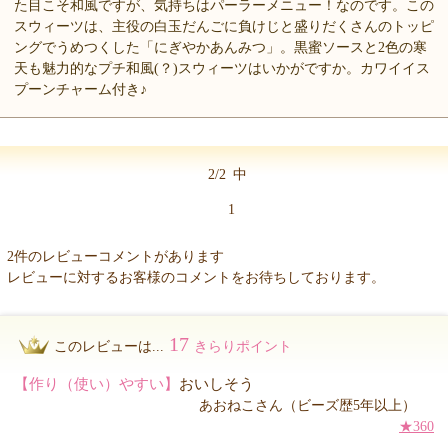
た目こそ和風ですが、気持ちはパーラーメニュー！なのです。この
スウィーツは、主役の白玉だんごに負けじと盛りだくさんのトッピ
ングでうめつくした「にぎやかあんみつ」。黒蜜ソースと2色の寒
天も魅力的なプチ和風(？)スウィーツはいかがですか。カワイイス
プーンチャーム付き♪
2/2
中
1
2件のレビューコメントがあります
レビューに対するお客様のコメントをお待ちしております。
17
このレビューは...
きらりポイント
【作り（使い）やすい】
おいしそう
あおねこさん（ビーズ歴5年以上）
★360