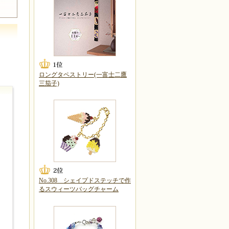
ロングタペストリー(一富士二鷹
三茄子)
No.308 シェイプドステッチで作
るスウィーツバッグチャーム