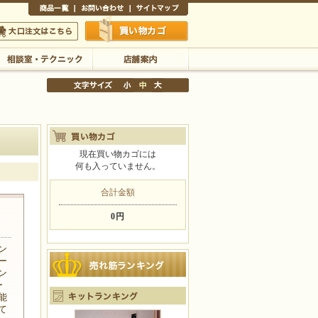
商品一覧
お問い合わせ
サイトマップ
買い物かご
口注文はこちら
相談室・テクニック
店舗案内
現在買い物カゴには
何も入っていません。
文字サイズの変更
小
中
大
合計金額
0円
ン
ー
ン
ー
能
て