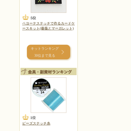
ペヨーテステッチで作るカードケ
ースキット(薔薇とマーガレット)
キットランキング
30位まで見る
ビーズステッチ糸