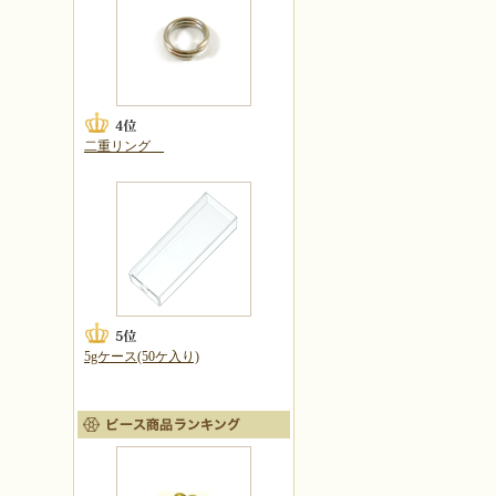
二重リング
5gケース(50ケ入り)