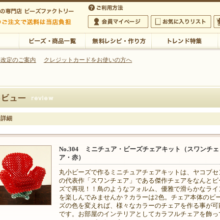
・アクセサリーの専門店
 改定のご案内
クレジットカードをお使いの方へ
ご利用方法
 5,000円以上のご注文で送料は当店が負担いたします
の専門店 ビーズファクトリー 5,000円以上のご注文で送料は当店が負担いたします
会員マイページ
お気に入りリスト
大
ビーズ・商品一覧
無料レシピ・作り方
トレンド特集
ー詳細
No.304 ミニチュア・ビーズチェアキット（スワンチェ
ア・赤）
丸小ビーズで作るミニチュアチェアキットは、ヤコブセ
の代表作「スワンチェア」である傑作チェアをなんとビ
ズで再現！！鳥のようなフォルム、優雅で滑らかなライ
を楽しんでみませんか？カラーは2色。チェア本体のビ
ズの色を変えれば、様々なカラーのチェアを作る事が可
です。お部屋のインテリアとしてカラフルチェアを飾っ