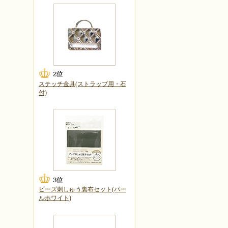
ステッチ金具(ストラップ用・石
付)
ビーズ刺しゅう裏布セット(パー
ルホワイト)