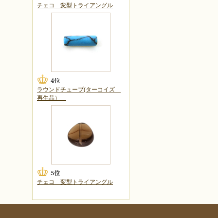
チェコ 変型トライアングル
ラウンドチューブ(ターコイズ
再生品）
チェコ 変型トライアングル