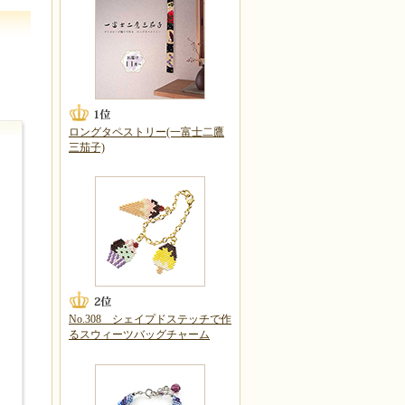
ロングタペストリー(一富士二鷹
三茄子)
No.308 シェイプドステッチで作
るスウィーツバッグチャーム