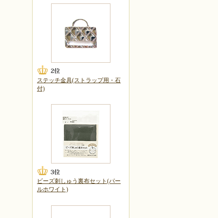
ステッチ金具(ストラップ用・石
付)
ビーズ刺しゅう裏布セット(パー
ルホワイト)