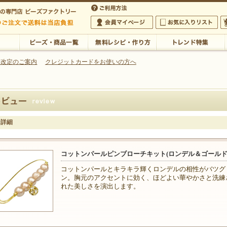
・アクセサリーの専門店
 改定のご案内
クレジットカードをお使いの方へ
ご利用方法
 5,000円以上のご注文で送料は当店が負担いたします
の専門店 ビーズファクトリー 5,000円以上のご注文で送料は当店が負担いたします
会員マイページ
お気に入りリスト
大
ビーズ・商品一覧
無料レシピ・作り方
トレンド特集
ー詳細
コットンパールピンブローチキット(ロンデル＆ゴールド
コットンパールとキラキラ輝くロンデルの相性がバツグ
ン。胸元のアクセントに効く、ほどよい華やかさと洗練
れた美しさを演出します。