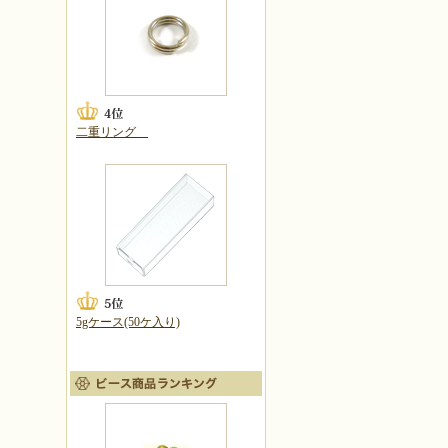
二重リング
5gケース(50ケ入り)