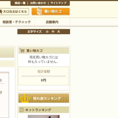
商品一覧
お問い合わせ
サイトマップ
買い物かご
口注文はこちら
相談室・テクニック
店舗案内
現在買い物カゴには
何も入っていません。
文字サイズの変更
小
中
大
合計金額
)
0円
さ