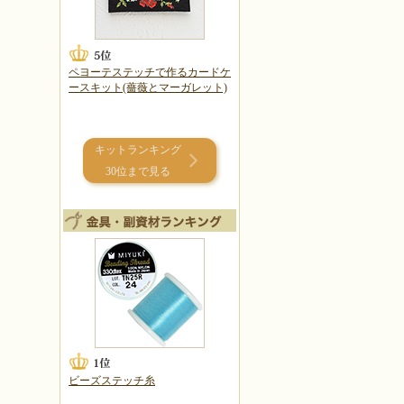
ペヨーテステッチで作るカードケ
ースキット(薔薇とマーガレット)
キットランキング
30位まで見る
ビーズステッチ糸