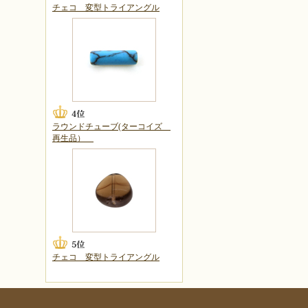
チェコ 変型トライアングル
ラウンドチューブ(ターコイズ
再生品）
チェコ 変型トライアングル