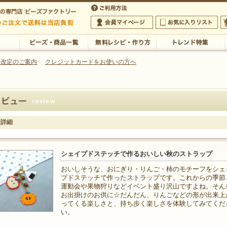
・アクセサリーの専門店
 改定のご案内
クレジットカードをお使いの方へ
ご利用方法
 5,000円以上のご注文で送料は当店が負担いたします
の専門店 ビーズファクトリー 5,000円以上のご注文で送料は当店が負担いたします
会員マイページ
お気に入りリスト
大
ビーズ・商品一覧
無料レシピ・作り方
トレンド特集
ー詳細
シェイプドステッチで作るおいしい秋のストラップ
おいしそうな、おにぎり・りんご・柿のモチーフをシェ
プドステッチで作ったストラップです。これからの季節
運動会や果物狩りなどイベント盛り沢山ですよね。そん
お出掛けのお供に☆だんだん、りんごなどの形が出来上
ってくる楽しさと、持ち歩く楽しさを体験してみてくだ
い。