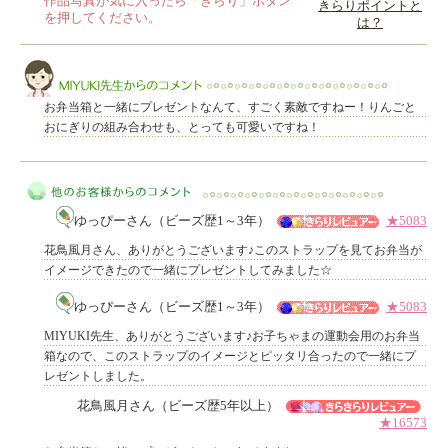
作品写真が気に入ったら「きらり」ボタン
きらりポイントと
を押してください。
は？
このレビューは参考になりましたか？
お弁当箱と一緒にプレゼントなんて、すごく素敵ですねー！りんごと
おにぎりの組み合わせも、とっても可愛いですね！
MIYUKI先生からのコメント
ゆっぴーさん（ビーズ歴1～3年）
★5083
花鳥風月さん、ありがとうございます♪このストラップを見てお弁当が
イメージできたので一緒にプレゼントしてみました☆
ゆっぴーさん（ビーズ歴1～3年）
★5083
他のお客様からのコメント
MIYUKI先生、ありがとうございます♪お子ちゃまの運動会用のお弁当
箱なので、このストラップのイメージとピッタリ合ったので一緒にプ
レゼントしました。
花鳥風月さん（ビーズ歴5年以上）
★16573