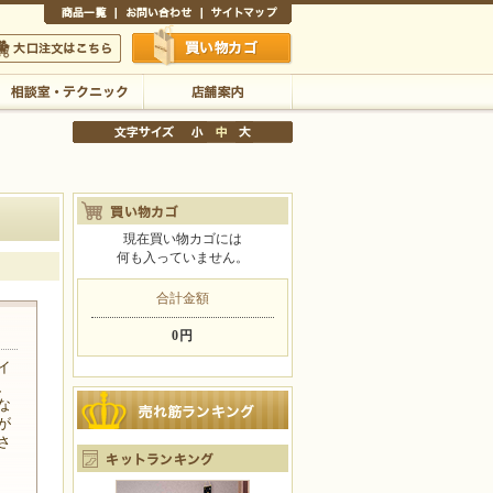
商品一覧
お問い合わせ
サイトマップ
買い物かご
口注文はこちら
相談室・テクニック
店舗案内
現在買い物カゴには
何も入っていません。
文字サイズの変更
小
中
大
合計金額
0円
イ
、
な
が
さ