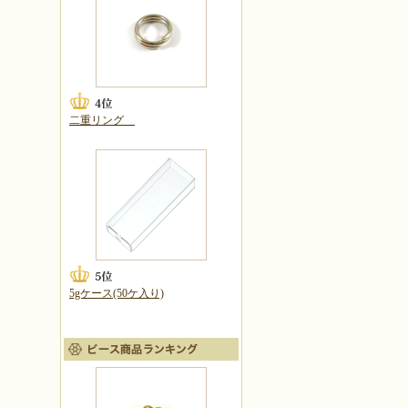
二重リング
5gケース(50ケ入り)