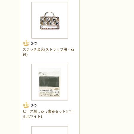
ステッチ金具(ストラップ用・石
付)
ビーズ刺しゅう裏布セット(パー
ルホワイト)