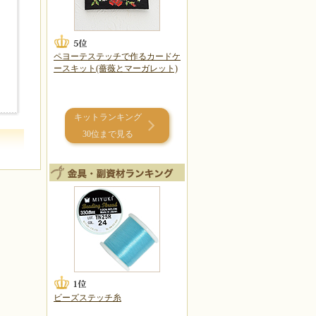
ペヨーテステッチで作るカードケ
ースキット(薔薇とマーガレット)
キットランキング
30位まで見る
ビーズステッチ糸