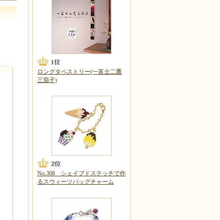
ロングタペストリー(一富士二鷹
三茄子)
No.308 シェイプドステッチで作
るスウィーツバッグチャーム