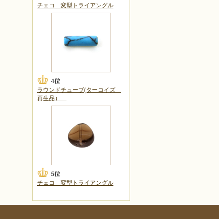
チェコ 変型トライアングル
ラウンドチューブ(ターコイズ
再生品）
チェコ 変型トライアングル