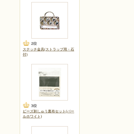
ステッチ金具(ストラップ用・石
付)
ビーズ刺しゅう裏布セット(パー
ルホワイト)