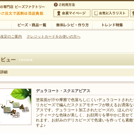
・アクセサリーの専門店
 改定のご案内
クレジットカードをお使いの方へ
ご利用方法
 5,000円以上のご注文で送料は当店が負担いたします
の専門店 ビーズファクトリー 5,000円以上のご注文で送料は当店が負担いたします
会員マイページ
お気に入りリスト
大
ビーズ・商品一覧
無料レシピ・作り方
トレンド特集
ー詳細
デュラコート・スクエアピアス
塗装面が汗や摩擦で色落ちしにくいデュラコートされた
リカビーズで編んだスクエアモチーフが映えるお洒落な
アスです。デュラコート加工されたビーズの、ほんのり
ンティークな色味が美しく、お顔周りを華やかに見せて
れます。お好みのデリカビーズで色違いを作っても素敵
すよ♪