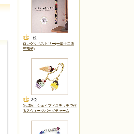
ロングタペストリー(一富士二鷹
三茄子)
No.308 シェイプドステッチで作
るスウィーツバッグチャーム