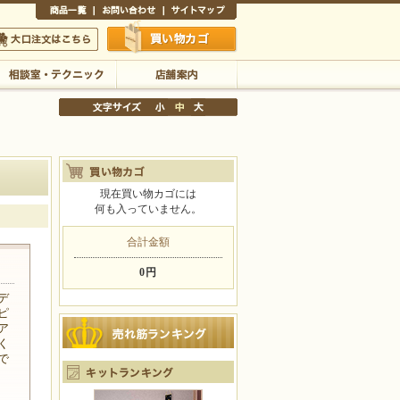
商品一覧
お問い合わせ
サイトマップ
買い物かご
口注文はこちら
相談室・テクニック
店舗案内
現在買い物カゴには
何も入っていません。
文字サイズの変更
小
中
大
合計金額
0円
デ
ピ
ア
く
で