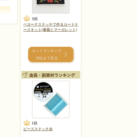
ペヨーテステッチで作るカードケ
ースキット(薔薇とマーガレット)
キットランキング
30位まで見る
ビーズステッチ糸