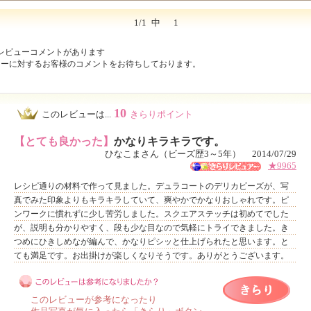
1/1
中
1
レビューコメントがあります
ューに対するお客様のコメントをお待ちしております。
10
このレビューは...
きらりポイント
【とても良かった】
かなりキラキラです。
ひなこまさん（ビーズ歴3～5年） 2014/07/29
★9965
レシピ通りの材料で作って見ました。デュラコートのデリカビーズが、写
真でみた印象よりもキラキラしていて、爽やかでかなりおしゃれです。ピ
ンワークに慣れずに少し苦労しました。スクエアステッチは初めてでした
が、説明も分かりやすく、段も少な目なので気軽にトライできました。き
つめにひきしめなが編んで、かなりピシッと仕上げられたと思います。と
ても満足です。お出掛けが楽しくなりそうです。ありがとうございます。
このレビューが参考になったり