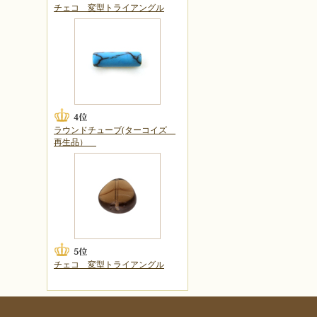
チェコ 変型トライアングル
ラウンドチューブ(ターコイズ
再生品）
チェコ 変型トライアングル