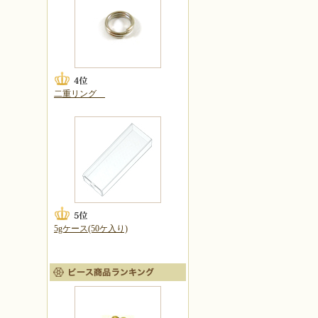
二重リング
5gケース(50ケ入り)