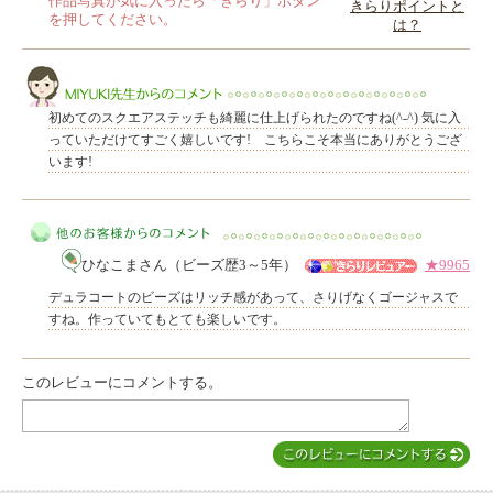
作品写真が気に入ったら「きらり」ボタン
きらりポイントと
を押してください。
は？
このレビューは参考になりましたか？
初めてのスクエアステッチも綺麗に仕上げられたのですね(^-^) 気に入
っていただけてすごく嬉しいです! こちらこそ本当にありがとうござ
います!
MIYUKI先生からのコメント
ひなこまさん（ビーズ歴3～5年）
★9965
デュラコートのビーズはリッチ感があって、さりげなくゴージャスで
すね。作っていてもとても楽しいです。
他のお客様からのコメント
このレビューにコメントする。