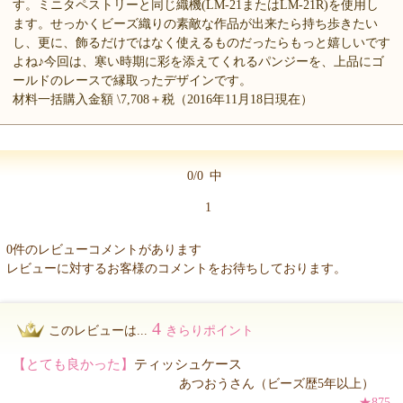
す。ミニタペストリーと同じ織機(LM-21またはLM-21R)を使用し
ます。せっかくビーズ織りの素敵な作品が出来たら持ち歩きたい
し、更に、飾るだけではなく使えるものだったらもっと嬉しいです
よね♪今回は、寒い時期に彩を添えてくれるパンジーを、上品にゴ
ールドのレースで縁取ったデザインです。
材料一括購入金額 \7,708＋税（2016年11月18日現在）
0/0
中
1
0件のレビューコメントがあります
レビューに対するお客様のコメントをお待ちしております。
4
このレビューは...
きらりポイント
【とても良かった】
ティッシュケース
あつおうさん（ビーズ歴5年以上）
★875