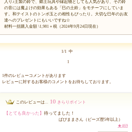
入り♪土製の鈴で、郷土玩具や縁起物としても人気があり、その鈴
の音には魔よけの効果もある「巳の土鈴」をモチーフにしていま
す。和テイストのトンボ玉との相性もぴったり。大切な巳年のお友
達へのプレゼントにもいいですね☆
材料一括購入金額 \1,981＋税（2024年9月24日現在）
1/1
中
1
1件のレビューコメントがあります
レビューに対するお客様のコメントをお待ちしております。
10
このレビューは...
きらりポイント
【とても良かった】
待ってました！
ぱぴままさん（ビーズ歴5年以上）
★469