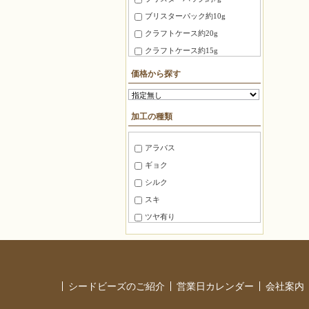
3X3X3mm
ブリスターパック約10g
4X4X4mm
クラフトケース約20g
3.0X20mm ～ 4.0X10mm
クラフトケース約15g
8mm～10mm
徳用パック約100g
価格から探す
10mm～15mm
ＢＦパック約7g
15mm～20mm
糸通しビーズ約75cm
加工の種類
20mm～30mm
糸通しビーズ約1m
30mm～40mm
糸通しビーズ約2m
アラバス
40mm～50mm
糸通しビーズ約3m
ギョク
50mm～60mm
糸通しビーズ約5m
シルク
60mm～80mm
糸通しビーズ約10m
スキ
80mm 以上
マルケース約3g
ツヤ有り
角ケース約20g
ツヤ消し
徳用パック100
半ツヤ消し
徳用パック144
銀引き
パック
シードビーズのご紹介
営業日カレンダー
会社案内
レインボー
バラ
ラスター