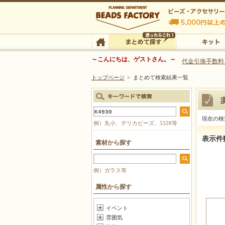
ビーズファクトリー ビーズ・パーツ・金具など
～こんにちは、ゲストさん。～
代金引換手数料
トップページ
>
まとめて検索結果一覧
ビーズ・アクセサリーの専門店 ビーズファクトリー
ビーズ・アクセサリー
TOP
まとめて探す
キット
現在の検
例）丸小、デリカビーズ、5328等
まとめて
表示件
素材から探す
例）ガラス等
属性から探す
イベント
雰囲気