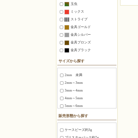
玉虫
ミックス
ストライプ
金具ゴールド
金具シルバー
金具ブロンズ
金具ブラック
サイズから探す
2mm 未満
2mm～3mm
3mm～4mm
4mm～5mm
5mm～6mm
6～8mm
販売形態から探す
1.5X3mm ～ 1.8X6mm
2.0X6 mm ～ 2.5X12mm
ケースビーズ約3g
2.7X12mm ～ 3.4X20mm
ブリスターパック約7g