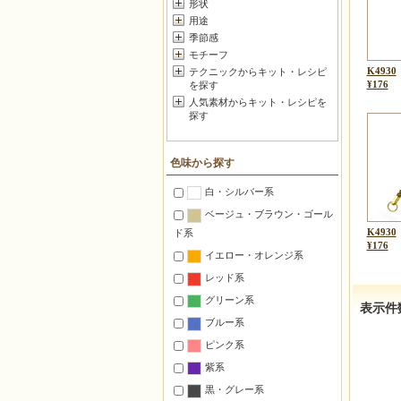
形状
用途
季節感
モチーフ
K4930
テクニックからキット・レシピ
¥176
を探す
人気素材からキット・レシピを
探す
色味から探す
白・シルバー系
ベージュ・ブラウン・ゴール
K4930
ド系
¥176
イエロー・オレンジ系
レッド系
グリーン系
表示件
ブルー系
ピンク系
紫系
黒・グレー系