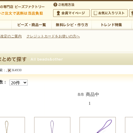
・アクセサリーの専門店
 改定のご案内
クレジットカードをお使いの方へ
ご利用方法
 5,000円以上のご注文で送料は当店が負担いたします
の専門店 ビーズファクトリー 5,000円以上のご注文で送料は当店が負担いたします
会員マイページ
お気に入りリスト
大
ビーズ・商品一覧
無料レシピ・作り方
トレンド特集
索：
,
K4930
探す
数：
8/8
商品中
1