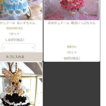
かしドール あいすちゃん
おめかしドール 苺ほいっぷちゃん
商品詳細を見る
1セット
1,430円(税込)
掲載中止
量
1セット
990円(税込)