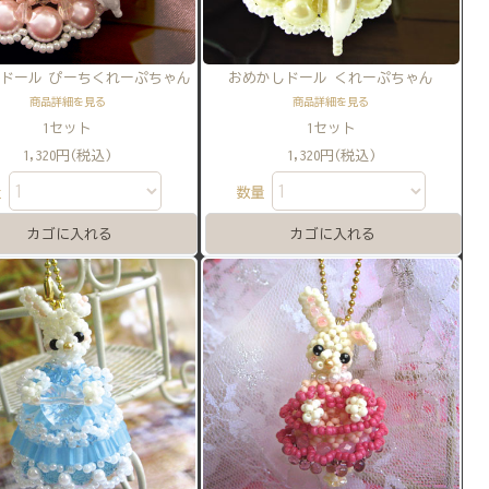
ドール ぴーちくれーぷちゃん
おめかしドール くれーぷちゃん
商品詳細を見る
商品詳細を見る
1セット
1セット
1,320円(税込)
1,320円(税込)
量
数量