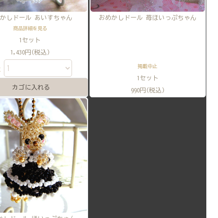
かしドール あいすちゃん
おめかしドール 苺ほいっぷちゃん
商品詳細を見る
1セット
1,430円(税込)
掲載中止
量
1セット
990円(税込)