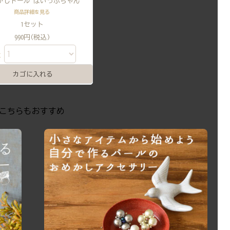
かしドール ほいっぷちゃん
商品詳細を見る
1セット
990円(税込)
量
こちらもおすすめ