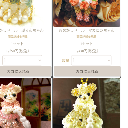
かしドール ぷりんちゃん
おめかしドール マカロンちゃん
商品詳細を見る
商品詳細を見る
1セット
1セット
1,650円(税込)
1,430円(税込)
量
数量