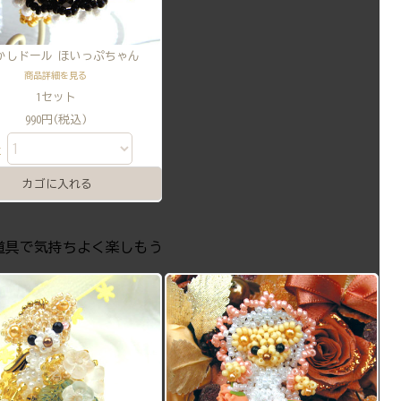
かしドール ほいっぷちゃん
商品詳細を見る
1セット
990円(税込)
量
道具で気持ちよく楽しもう