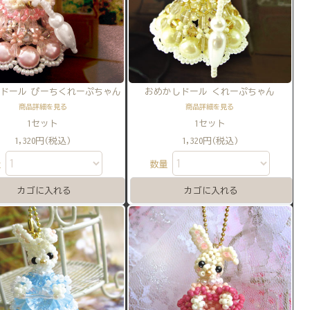
ドール ぴーちくれーぷちゃん
おめかしドール くれーぷちゃん
商品詳細を見る
商品詳細を見る
1セット
1セット
1,320円(税込)
1,320円(税込)
量
数量