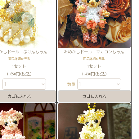
かしドール ぷりんちゃん
おめかしドール マカロンちゃん
商品詳細を見る
商品詳細を見る
1セット
1セット
1,650円(税込)
1,430円(税込)
量
数量