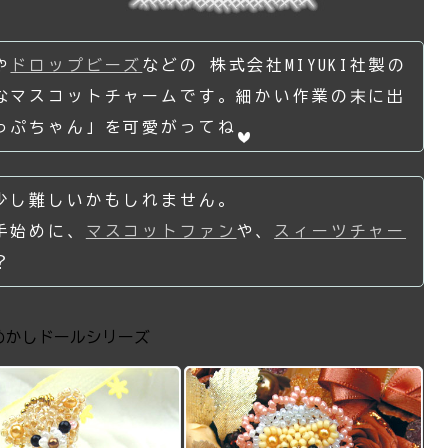
や
ドロップビーズ
などの 株式会社MIYUKI社製の
なマスコットチャームです。細かい作業の末に出
っぷちゃん」を可愛がってね
少し難しいかもしれません。
手始めに、
マスコットファン
や、
スィーツチャー
？
めかしドールシリーズ