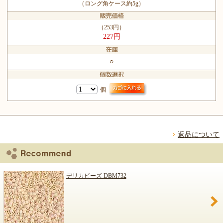
（ロング角ケース約5g）
（253円）
227円
○
個
返品について
デリカビーズ DBM732