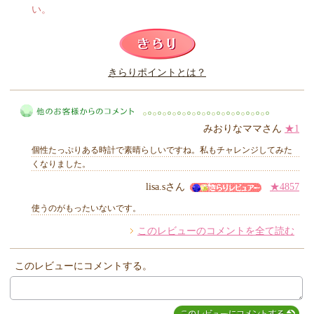
い。
このレビューは参考になりましたか？
きらりポイントとは？
きらり
みおりなママさん
★1
個性たっぷりある時計で素晴らしいですね。私もチャレンジしてみた
くなりました。
lisa.sさん
★4857
他のお客様からのコメント
使うのがもったいないです。
このレビューのコメントを全て読む
このレビューにコメントする。