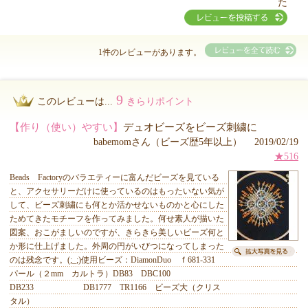
た
1件のレビューがあります。
9
このレビューは...
きらりポイント
【作り（使い）やすい】
デュオビーズをビーズ刺繍に
babemomさん（ビーズ歴5年以上） 2019/02/19
★516
Beads Factoryのバラエティーに富んだビーズを見ている
と、アクセサリーだけに使っているのはもったいない気が
して、ビーズ刺繍にも何とか活かせないものかと心にした
ためてきたモチーフを作ってみました。何せ素人が描いた
図案、おこがましいのですが、きらきら美しいビーズ何と
か形に仕上げました。外周の円がいびつになってしまった
のは残念です。(;_;)使用ビーズ：DiamonDuo ｆ681-331
パール（２mm カルトラ）DB83 DBC100
DB233 DB1777 TR1166 ビーズ大（クリス
タル）