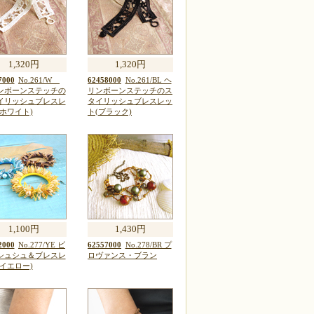
1,320円
1,320円
7000
No.261/W
62458000
No.261/BL ヘ
ンボーンステッチの
リンボーンステッチのス
イリッシュブレスレ
タイリッシュブレスレッ
(ホワイト)
ト(ブラック)
1,100円
1,430円
2000
No.277/YE ビ
62557000
No.278/BR プ
シュシュ＆ブレスレ
ロヴァンス・ブラン
(イエロー)