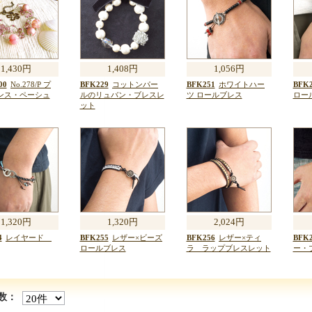
1,430円
1,408円
1,056円
00
No.278/P プ
BFK229
コットンパー
BFK251
ホワイトハー
BFK2
ンス・ペーシュ
ルのリュバン・ブレスレ
ツ ロールブレス
ロー
ット
1,320円
1,320円
2,024円
4
レイヤード
BFK255
レザー×ビーズ
BFK256
レザー×ティ
BFK2
ロールブレス
ラ ラップブレスレット
ー・
数：