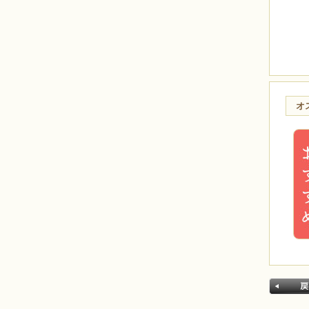
メンズアクセサリー
ブランド別
BEADS FACTORY(BFK)
BEADS FACTORY(BO)
MIYUKI
Beads Home Deco
オ
HCK
HCA
LK
MK
CREATE your STYLE with
Swarovski
オススメ
今月のオススメ8月
気まぐれキット