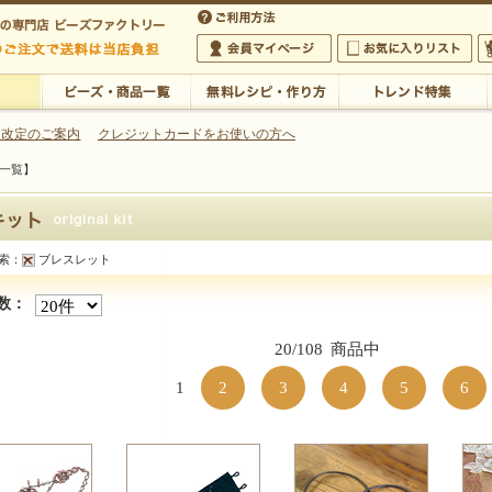
・アクセサリーの専門店
 改定のご案内
クレジットカードをお使いの方へ
一覧】
ご利用方法
 5,000円以上のご注文で送料は当店が負担いたします
の専門店 ビーズファクトリー 5,000円以上のご注文で送料は当店が負担いたします
会員マイページ
お気に入りリスト
大
ビーズ・商品一覧
無料レシピ・作り方
トレンド特集
索：
ブレスレット
ット【キット商品一覧】
数：
20/108
商品中
1
2
3
4
5
6