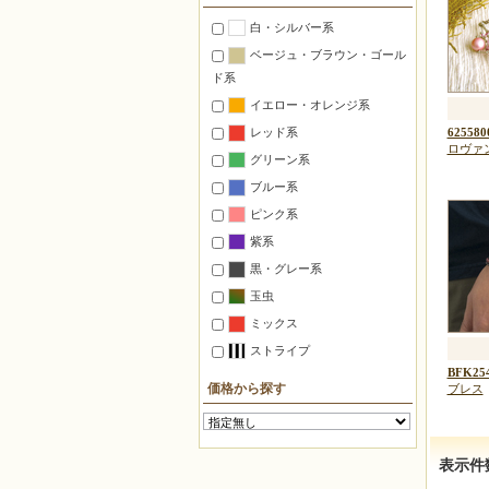
置くインテリア
白・シルバー系
つるすインテリア
ベージュ・ブラウン・ゴール
照明
ド系
ステーショナリー
イエロー・オレンジ系
マグネット
レッド系
625580
ピンクッション
ロヴァ
グリーン系
ゴルフマーカー
ブルー系
万華鏡
ピンク系
自由に作る【ミックス】
紫系
デリカビーズ織り材料セット
黒・グレー系
【織機使用】
玉虫
仕立て済みの箱入り【完成品】
ミックス
ストライプ
対象別
BFK25
初心者
価格から探す
ブレス
中上級者
子供向け
表示件
デリカビーズ織機使用