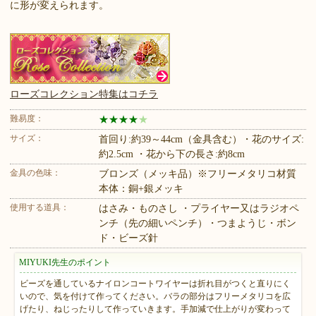
に形が変えられます。
ローズコレクション特集はコチラ
難易度：
★
★
★
★
★
サイズ：
首回り:約39～44cm（金具含む）・花のサイズ:
約2.5cm ・花から下の長さ:約8cm
金具の色味：
ブロンズ（メッキ品）※フリーメタリコ材質
本体：銅+銀メッキ
使用する道具：
はさみ・ものさし ・プライヤー又はラジオペ
ンチ（先の細いペンチ）・つまようじ・ボン
ド・ビーズ針
MIYUKI先生のポイント
ビーズを通しているナイロンコートワイヤーは折れ目がつくと直りにく
いので、気を付けて作ってください。バラの部分はフリーメタリコを広
げたり、ねじったりして作っていきます。手加減で仕上がりが変わって