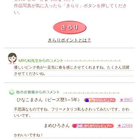
作品写真が気に入ったら「きらり」ボタンを押してくださ
い。
このレビューは参考になりましたか？
きらりポイントとは？
きらり
優しいピンク色が一足先に春を感じさせてくれますね。たくさん活躍
させてくださいね。
MIYUKI先生からのコメント
ひなこまさん（ビーズ歴3～5年）
★9965
不思議なものですね、フリーメタリコ私もさわってみたいです。かわ
いいです。
まめひろさん
★22684
他のお客様からのコメント
かわいいですね！