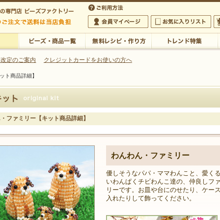
・アクセサリーの専門店
 改定のご案内
クレジットカードをお使いの方へ
ット商品詳細】
ご利用方法
 5,000円以上のご注文で送料は当店が負担いたします
の専門店 ビーズファクトリー 5,000円以上のご注文で送料は当店が負担いたします
会員マイページ
お気に入りリスト
大
ビーズ・商品一覧
無料レシピ・作り方
トレンド特集
ん・ファミリー【キット商品詳細】
わんわん・ファミリー
優しそうなパパ・ママわんこと、愛く
いわんぱくチビわんこ達の、仲良しフ
リーです。お皿や台にのせたり、ケー
入れたりして飾ってください。