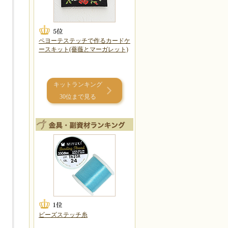
ペヨーテステッチで作るカードケ
ースキット(薔薇とマーガレット)
キットランキング
30位まで見る
ビーズステッチ糸