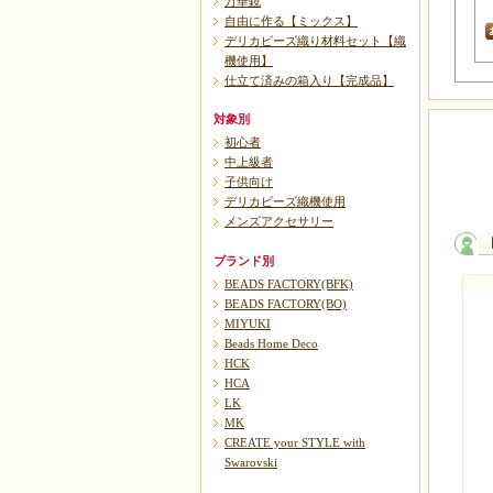
万華鏡
自由に作る【ミックス】
デリカビーズ織り材料セット【織
機使用】
仕立て済みの箱入り【完成品】
対象別
初心者
中上級者
子供向け
デリカビーズ織機使用
メンズアクセサリー
ブランド別
BEADS FACTORY(BFK)
BEADS FACTORY(BO)
MIYUKI
Beads Home Deco
HCK
HCA
LK
MK
CREATE your STYLE with
Swarovski