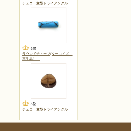
チェコ 変型トライアングル
ラウンドチューブ(ターコイズ
再生品）
チェコ 変型トライアングル