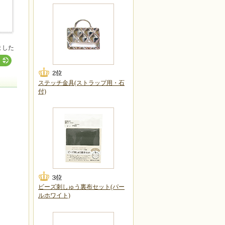
ました
ステッチ金具(ストラップ用・石
付)
ビーズ刺しゅう裏布セット(パー
ルホワイト)