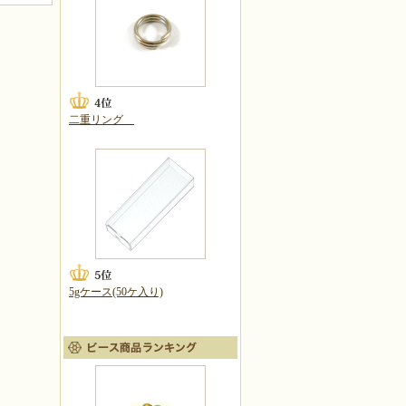
二重リング
5gケース(50ケ入り)