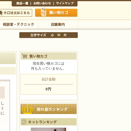
商品一覧
お問い合わせ
サイトマップ
買い物かご
口注文はこちら
相談室・テクニック
店舗案内
現在買い物カゴには
何も入っていません。
文字サイズの変更
小
中
大
合計金額
0円
るし
ァミ
スに