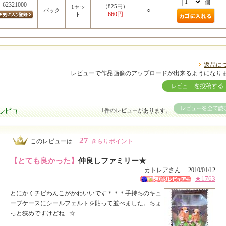
個
62321000
（825円）
1セッ
○
パック
660円
ト
返品に
レビューで作品画像のアップロードが出来るようになり
1件のレビューがあります。
27
このレビューは...
きらりポイント
【とても良かった】
仲良しファミリー★
カトレアさん 2010/01/12
★1763
とにかくチビわんこがかわいいです＊＊＊手持ちのキュ
ーブケースにシールフェルトを貼って並べました。ちょ
っと狭めですけどね...☆