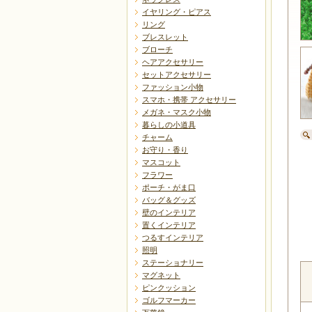
イヤリング・ピアス
リング
ブレスレット
ブローチ
ヘアアクセサリー
セットアクセサリー
ファッション小物
スマホ・携帯 アクセサリー
メガネ・マスク小物
暮らしの小道具
チャーム
お守り・香り
マスコット
フラワー
ポーチ・がま口
バッグ＆グッズ
壁のインテリア
置くインテリア
つるすインテリア
照明
ステーショナリー
マグネット
ピンクッション
ゴルフマーカー