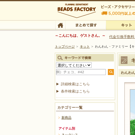
ビーズファクトリー ビーズ・パーツ・金具など
～こんにちは、ゲストさん。～
代金引換手数料
トップページ
>
キット
>
わんわん・ファミリー【キ
ビーズ・アクセサリーの専門店 ビーズファクトリー
ビーズ・アクセサリー
TOP
まとめて探す
キット
わんわ
詳細検索はこちら
条件検索はこちら
カテゴリー一覧
新商品
アイテム別
ネックレス