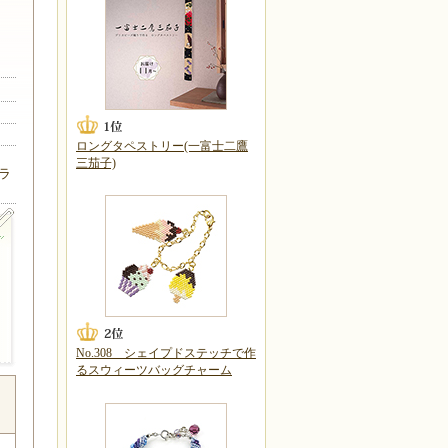
ロングタペストリー(一富士二鷹
三茄子)
ラ
No.308 シェイプドステッチで作
るスウィーツバッグチャーム