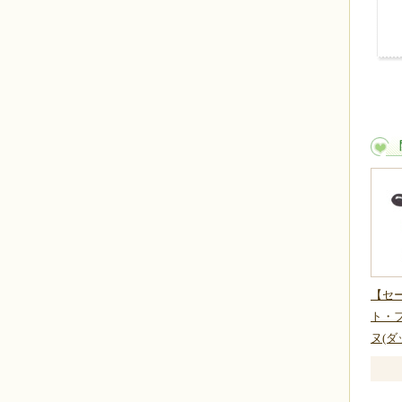
【セ
ト・フ
ヌ(ダ