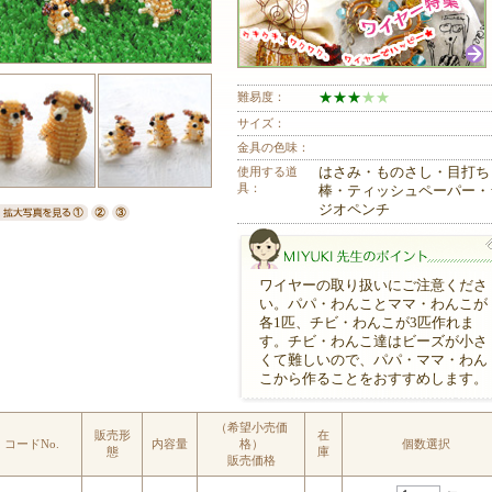
難易度：
★
★
★
★
★
サイズ：
金具の色味：
使用する道
はさみ・ものさし・目打ち
具：
棒・ティッシュペーパー・
ジオペンチ
ワイヤーの取り扱いにご注意くださ
い。パパ・わんことママ・わんこが
各1匹、チビ・わんこが3匹作れま
す。チビ・わんこ達はビーズが小さ
くて難しいので、パパ・ママ・わん
こから作ることをおすすめします。
MIYUKI先生のポイント
（希望小売価
販売形
在
コードNo.
内容量
格）
個数選択
態
庫
販売価格