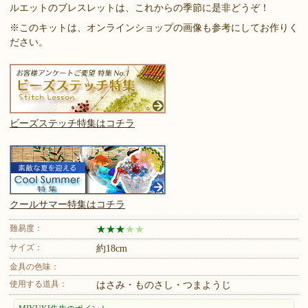
ルエットのブレスレットは、これからの季節に是非どうぞ！
※このキットは、オンラインショップの画像も参考にしてお作りく
ださい。
ビーズステッチ特集はコチラ
クールサマー特集はコチラ
難易度：
★
★
★
★
★
サイズ：
約18cm
金具の色味：
使用する道具：
はさみ・ものさし・つまようじ