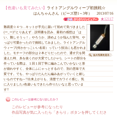
【色違いも見てみたい】
ライトアングルウィーブ初挑戦☆
はんちゃんさん（ビーズ歴1～3年） 2013/07/16
★12117
難易度☆４つ…キットが手元に届いて初めて気づきました
(ー_ー)!!とりあえず…説明書を読み、最初の感想は「は
い、難しそうっ！」やろうか、諦めようか悩んだ挙句、や
っぱり可愛かったので挑戦してみました。ライトアングル
ウィーブ(何かかっこいい名前）っていう技法にも惹かれま
した。モチーフの部分は２本どりだったので、通す穴を間
違えた時、糸を抜くのが大変でした(+o+)。シートの部分を
作っている際は、１回１回丁寧に編みこんでいかないと形
が崩れやすく、全体にふにゃっとするので、別の意味で大
変です。でも、やっぱりだんだん編みあがっていくと嬉し
いものですね～!!出来上がりも、清楚でカワイイ感じ。気
に入りました♪色違いもできたら作りたいなと思っていま
す!!
このレビューが参考になったり
作品写真が気に入ったら「きらり」ボタンを押してくださ