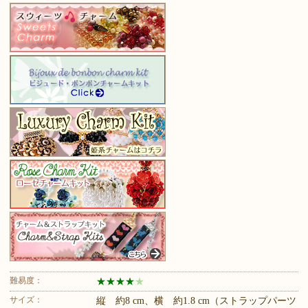
難易度：
★
★
★
★
★
サイズ：
縦 約8 cm、横 約1.8 cm（ストラップパーツ