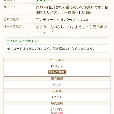
★
★
★
★
★
サイズ：
約39cm(金具含む)2重に巻いて使用します。使
用時のサイズ：【手首周り】約19cm
金具の色味：
アンティークシルバー(メッキ品)
使用する道具：
はさみ・ものさし・つまようじ・手芸用ボン
ド・テープ
MIYUKI先生のポイント
モノコードはゆるみのないよう、引き締めながら通しましょう。
BFK256
パック
1セット
（2,530円）
2,024円