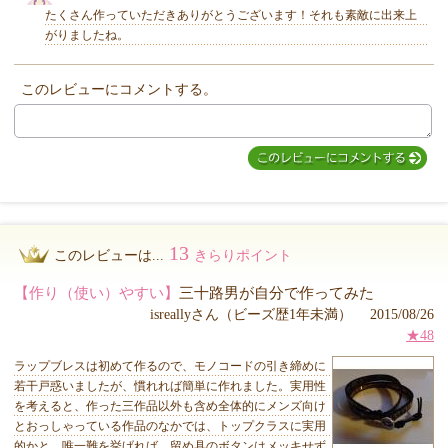
たくさん作っていただきありがとうございます！それも素敵に出来上
がりましたね。
このレビューにコメントする。
MIYUKI先生からのコメント
13
このレビューは...
きらりポイント
【作り（使い）やすい】
三十路男が自分で作ってみた
isreallyさん（ビーズ歴1年未満） 2015/08/26
★48
ラップブレスは初めて作るので、モノコードの引き締めに
若干戸惑いましたが、慣れれば簡単に作れました。実用性
を考えると、作った三作品以外も含め全体的にメンズ向け
とおっしゃっている作品のなかでは、トップクラスに実用
的かと。唯一難を挙げれば、留め具のボタンはメッキせず