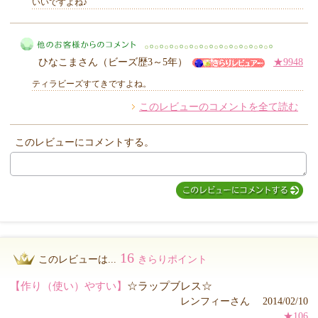
いいですよね♪
MIYUKI先生からのコメント
ひなこまさん（ビーズ歴3～5年）
★9948
ティラビーズすてきですよね。
このレビューのコメントを全て読む
他のお客様からのコメント
このレビューにコメントする。
16
このレビューは...
きらりポイント
【作り（使い）やすい】
☆ラップブレス☆
レンフィーさん 2014/02/10
★106