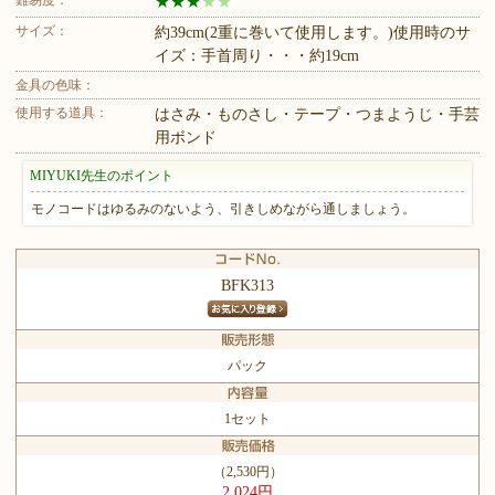
難易度：
★
★
★
★
★
サイズ：
約39cm(2重に巻いて使用します。)使用時のサ
イズ：手首周り・・・約19cm
金具の色味：
使用する道具：
はさみ・ものさし・テープ・つまようじ・手芸
用ボンド
MIYUKI先生のポイント
モノコードはゆるみのないよう、引きしめながら通しましょう。
BFK313
パック
1セット
（2,530円）
2,024円