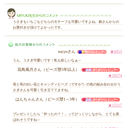
きらり
うさぎもいちごもどちらのモチーフも可愛いですよね。娘さんからの
お墨付きが頂けてよかったです。
MIYUKI先生からのコメント
nacyuさん
★6015
うん、うさぎ可愛いです！私も欲しいなぁ～
花鳥風月さん（ビーズ歴5年以上）
★16574
他のお客様からのコメント
苺と苺の白い花とキャンディビーズ（ですか?）の色の組み合わせがう
さぎさんを可愛く引き立ててますね。
はんちゃんさん（ビーズ歴1～3年）
★12117
プレゼントしたら「作ったの？！」ってびっくりしながら、とても喜
ばれそうですね～