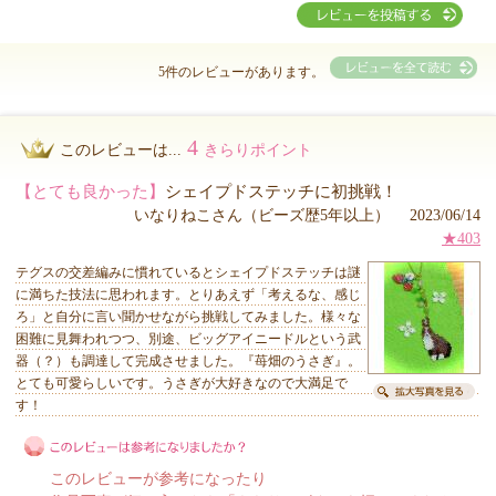
5件のレビューがあります。
4
このレビューは...
きらりポイント
【とても良かった】
シェイプドステッチに初挑戦！
いなりねこさん（ビーズ歴5年以上） 2023/06/14
★403
テグスの交差編みに慣れているとシェイプドステッチは謎
に満ちた技法に思われます。とりあえず「考えるな、感じ
ろ」と自分に言い聞かせながら挑戦してみました。様々な
困難に見舞われつつ、別途、ビッグアイニードルという武
器（？）も調達して完成させました。『苺畑のうさぎ』。
とても可愛らしいです。うさぎが大好きなので大満足で
す！
このレビューが参考になったり