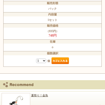
パック
1セット
（935円）
748円
○
個
夏祭り！金魚