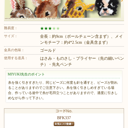
MIYUKI デリカビーズで作る アニマルクリップキット 色違い材料も掲載。
難易度：
★
★
★
★
★
サイズ：
全長：約9cm（ボールチェーン含まず）、メイ
ンモチーフ：約4*2.5cm（金具含まず）
金具の色味：
ゴールド
使用する道具：
はさみ・ものさし・プライヤー（先の細いペン
チ）・先丸ペンチ
MIYUKI先生のポイント
糸を強く引きすぎたり、同じビーズに何度も針を通すと、ビーズが割れ
ることがありますのでご注意下さい。糸を強く引きしめすぎている場
合、作っている途中で糸が毛羽立つことがありますので、適度に引きし
めながら作って下さい。
BFK337