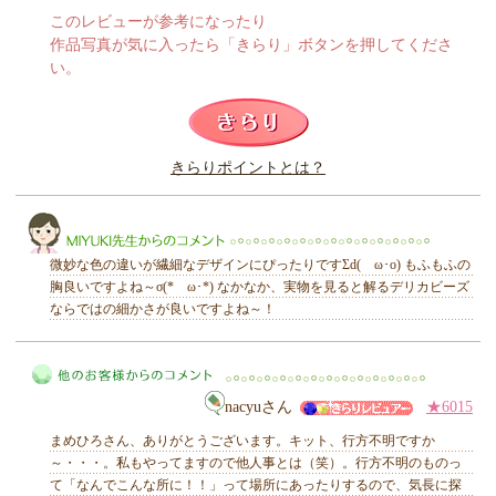
このレビューが参考になったり
作品写真が気に入ったら「きらり」ボタンを押してくださ
い。
このレビューは参考になりましたか？
きらりポイントとは？
きらり
微妙な色の違いが繊細なデザインにぴったりですΣd(ゝω･o) もふもふの
胸良いですよね～σ(*ゝω･*) なかなか、実物を見ると解るデリカビーズ
ならではの細かさが良いですよね～！
MIYUKI先生からのコメント
nacyuさん
★6015
まめひろさん、ありがとうございます。キット、行方不明ですか
～・・・。私もやってますので他人事とは（笑）。行方不明のものっ
て「なんでこんな所に！！」って場所にあったりするので、気長に探