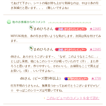
てあげて下さい。シートの端が持ち上がり気味なのは、やはり糸の引
き加減だと思います。。。（難しいですよね）
MIYUKI先生からのコメント
まめひろさん
★22685
MIYUKI先生、糸の引きが甘いような気がします。次回は気を付けてみ
ます。
まめひろさん
★22685
他のお客様からのコメント
dhlさん、ありがとうございます～。「なぜ、このようなところに…」
としばし呆然。他にもこのシリーズが眠っていたので（汗）、また作
ろうと思います。作りやすいし、かわいいし、お値段もここで買えば
お安いし（笑）、いいですよね～。
dhlさん（ビーズ歴5年以上）
★3799
行方不明のうさちゃん、無事見つかっておめでとうございます\(^o^)／
☆ やっぱこのシリーズは可愛いですね。
このレビューのコメントを全て読む