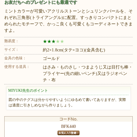
お友だちへのプレゼントにも最適です
ミントカラーが可愛いアクリルストーンとシュリンクパールを、そ
れぞれ三角形(トライアングル)に配置。すっきりコンパクトにまと
められたモチーフで、かっこ良くも可愛くもコーディネートできま
すよ。
難易度：
★
★
★
★
★
サイズ：
約2×1.8cm(タテ×ヨコ)(金具含む)
金具の色味：
ゴールド
使用する道具：
はさみ・ものさし・つまようじ又は目打ち棒・
プライヤー(先の細いペンチ)又はラジオペン
チ・布
MIYUKI先生のポイント
図の中のテグスは分かりやすいようにゆるめて書いてありますが、実際
は適度に引きしめながら作りましょう。
BFK440