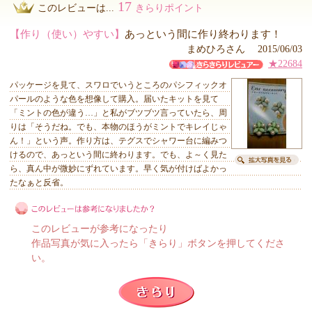
17
このレビューは...
きらりポイント
【作り（使い）やすい】
あっという間に作り終わります！
まめひろさん 2015/06/03
★22684
パッケージを見て、スワロでいうところのパシフィックオ
パールのような色を想像して購入。届いたキットを見て
「ミントの色が違う…」と私がブツブツ言っていたら、周
りは「そうだね。でも、本物のほうがミントでキレイじゃ
ん！」という声。作り方は、テグスでシャワー台に編みつ
けるので、あっという間に終わります。でも、よ～く見た
ら、真ん中が微妙にずれています。早く気が付けばよかっ
たなぁと反省。
このレビューが参考になったり
作品写真が気に入ったら「きらり」ボタンを押してくださ
い。
このレビューは参考になりましたか？