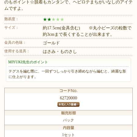
のもポイント☆脱着もカンタンで、ヘビロテまちがいなしのアイテ
ムですよ。
難易度：
★
★
★
★
★
サイズ：
約17.5cm(金具含む) ※丸小ビーズの粒数で
約3cmまで長くすることが出来ます。
金具の色味：
ゴールド
使用する道具：
はさみ・ものさし
MIYUKI先生のポイント
テグスを編む際に、一回ずつしっかり引き締めながら編むと、綺麗な形
に仕上がります。
62720000
パック
1セット