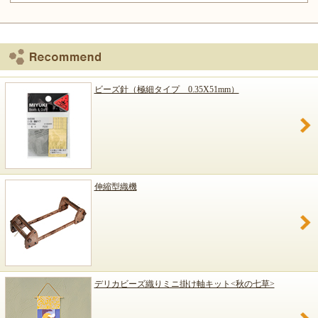
ビーズ針（極細タイプ 0.35X51mm）
伸縮型織機
デリカビーズ織りミニ掛け軸キット<秋の七草>