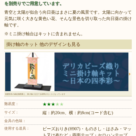
を別売りでご用意しています。
青空と太陽が似合う向日葵はまさに夏の風景です。太陽に向かって
元気に咲く大きな黄色い花、そんな景色を切り取った向日葵の掛け
軸です。
※ミニ掛け軸台はキットに含まれません。
掛け軸のキット 他のデザインも見る
春夏秋冬の縁起物図案と、掛け軸に仕立てる材料がセットになっています
難易度：
★
★
★
★
★
サイズ：
縦：約20cm、横：約8cm(コード含む)
金具の色味：
使用する道具：
ビーズおりき(H907)・ものさし・はさみ・マッ
ト又は布など・両面テープ・セロハンテープ