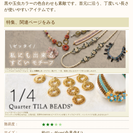
黒や玉虫カラーの色合わせも素敵です。首元に沿う、丁度いい長さ
が使いやすいアイテムです。
特集、関連ページをみる
マルチホールアクセサリーキット
シングルホールのビーズより、
むしろ簡単
な糸（テグス）運びで、一見、複雑に見えるモチーフ作りが楽しめます。
クォーターティラビーズ特集
ラインナップが増えるのは、人気の証。世界中のMIYUKI ビーズファンが使う ティラビーズで、ハンドメイドを楽しみませんか？
難易度：
★
★
★
★
★
サイズ：
約41～46cm(金具含む)