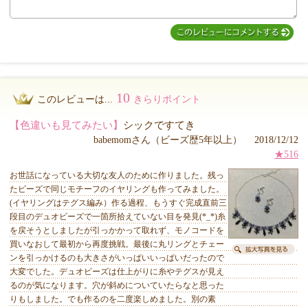
10
このレビューは...
きらりポイント
【色違いも見てみたい】
シックですてき
babemomさん（ビーズ歴5年以上） 2018/12/12
★516
お世話になっている大切な友人のために作りました。残っ
たビーズで同じモチーフのイヤリングも作ってみました。
(イヤリングはテグス編み）作る過程、もうすぐ完成直前三
段目のデュオビーズで一箇所拾えていない目を発見(*_*)糸
を戻そうとしましたが引っかかって取れず、モノコードを
買いなおして最初から再度挑戦。最後に丸リングとチェー
ンを引っかけるのも大きさがいっぱいいっぱいだったので
大変でした。デュオビーズは仕上がりに糸やテグスが見え
るのが気になります。穴が斜めについていたらなと思った
りもしました。でも作るのを二度楽しめました。別の素