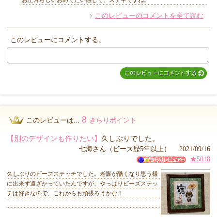
お正月らしいおめでたい感じで、ステキですね。
このレビューのコメントを全て読む
他のお客様からのコメント
このレビューにコメントする。
8
このレビューは...
きらりポイント
【別のデザインも作りたい】
久しぶりでした。
七海さん（ビーズ歴5年以上） 2021/09/16
★5018
久しぶりのビーズステッチでした。老眼が酷くなり思う様
に出来ず遠ざかっていたんですが、やっぱりビーズステッ
チは好きなので、これからも頑張ろうかな！