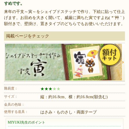
すめです。
来年の干支～寅～をシェイプドステッチで作り、下絵に貼って仕上
げます。お目めを大きく開いて、威厳に満ちた寅ですよね( *´艸｀)
額付きで、壁掛け、置きタイプのどちらでもお使いいただけます。
掲載ページをチェック
難易度：
★
★
★
★
★
サイズ：
縦：約16.8cm、横：約16.8cm(額含む)
金具の色味：
使用する道具：
はさみ・ものさし・両面テープ
MIYUKI先生のポイント