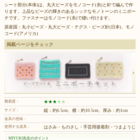
シート部分(本体)は、丸大ビーズをモノコード(糸)と針で編んで作
ります。上品なビーズの輝きのあるシックなモノトーンのミニポー
チです。ファスナーはモノコード(糸)で縫い付けます。
原産国：丸小ビーズ・丸大ビーズ・テグス・ビーズ針(日本)、モノ
コード(アメリカ)
掲載ページをチェック
難易度：
★
★
★
★
★
サイズ：
縦：約6.5cm、横：約10.5cm、厚み：約1cm
金具の色味：
使用する道具：
はさみ・ものさし・手芸用接着剤・つまようじ
MIYUKI先生のポイント