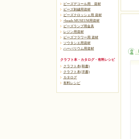
ビーズデコール用 資材
ビーズ刺繍用資材
ビーズクロッシェ用 資材
+beads MUSEUM用資材
ビーズランプ用金具
レジン用資材
ビーズフラワー用 資材
ソウタシエ用資材
ハーバリウム用資材
クラフト本・カタログ・有料レシピ
クラフト本(和書)
クラフト本(洋書)
カタログ
有料レシピ