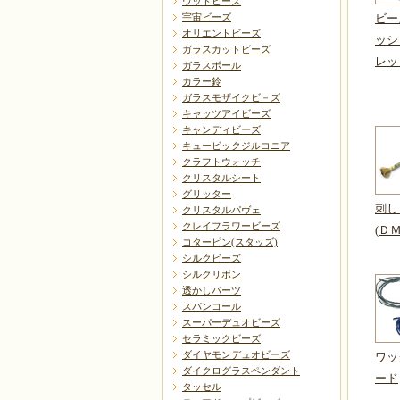
ウッドビーズ
宇宙ビーズ
ビー
オリエントビーズ
ッシ
ガラスカットビーズ
レッ
ガラスボール
カラー鈴
ガラスモザイクビ－ズ
キャッツアイビーズ
キャンディビーズ
キュービックジルコニア
クラフトウォッチ
クリスタルシート
グリッター
刺し
クリスタルパヴェ
クレイフラワービーズ
(Ｄ
コターピン(スタッズ)
シルクビーズ
シルクリボン
透かしパーツ
スパンコール
スーパーデュオビーズ
セラミックビーズ
ダイヤモンデュオビーズ
ワッ
ダイクログラスペンダント
ード
タッセル