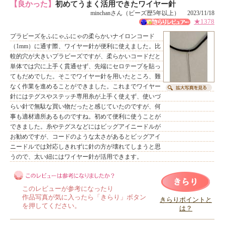
【良かった】
初めてうまく活用できたワイヤー針
minchanさん（ビーズ歴5年以上） 2023/11/18
★1378
プラビーズをふにゃふにゃの柔らかいナイロンコード
（1mm）に通す際、ワイヤー針が便利に使えました。比
較的穴が大きいプラビーズですが、柔らかいコードだと
単体では穴に上手く貫通せず、先端にセロテープを貼っ
てもだめでした。そこでワイヤー針を用いたところ、難
なく作業を進めることができました。これまでワイヤー
針にはテグスやステッチ専用糸が上手く使えず、使いづ
らい針で無駄な買い物だったと感じていたのですが、何
事も適材適所あるものですね。初めて便利に使うことが
できました。糸やテグスなどにはビッグアイニードルが
お勧めですが、コードのような太さがあるとビッグアイ
ニードルでは対応しきれずに針の方が壊れてしまうと思
うので、太い紐にはワイヤー針が活用できます。
このレビューが参考になったり
作品写真が気に入ったら「きらり」ボタン
きらりポイントと
を押してください。
は？