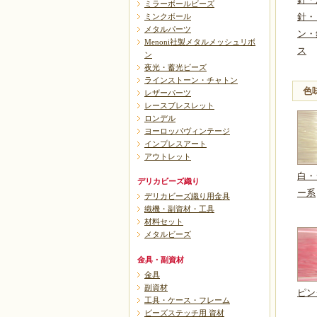
針・
ミラーボールビーズ
ミンクボール
針・
メタルパーツ
ン・
Menoni社製メタルメッシュリボ
ス
ン
夜光・蓄光ビーズ
ラインストーン・チャトン
色
レザーパーツ
レースブレスレット
ロンデル
ヨーロッパヴィンテージ
インプレスアート
アウトレット
白・
デリカビーズ織り
ー系
デリカビーズ織り用金具
織機・副資材・工具
材料セット
メタルビーズ
金具・副資材
金具
副資材
ピン
工具・ケース・フレーム
ビーズステッチ用 資材