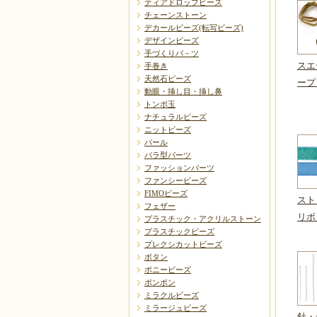
ティアドロップビーズ
チェーンストーン
デカールビーズ(転写ビーズ)
デザインビーズ
手づくりパ－ツ
スエ
手巻き
天然石ビーズ
ープ
動眼・挿し目・挿し鼻
トンボ玉
ナチュラルビーズ
ニットビーズ
パール
バラ型パーツ
ファッションパーツ
ファンシービーズ
FIMOビーズ
スト
フェザー
リボ
プラスチック・アクリルストーン
プラスチックビーズ
プレクシカットビーズ
ボタン
ポニービーズ
ポンポン
ミラクルビーズ
ミラージュビーズ