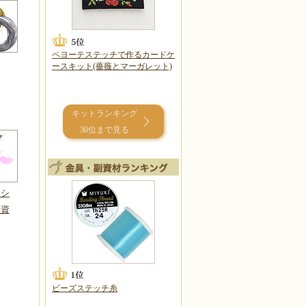
ペヨーテステッチで作るカードケ
ースキット(薔薇とマーガレット)
キットランキング
30位まで見る
ーシ
副資
ビーズステッチ糸