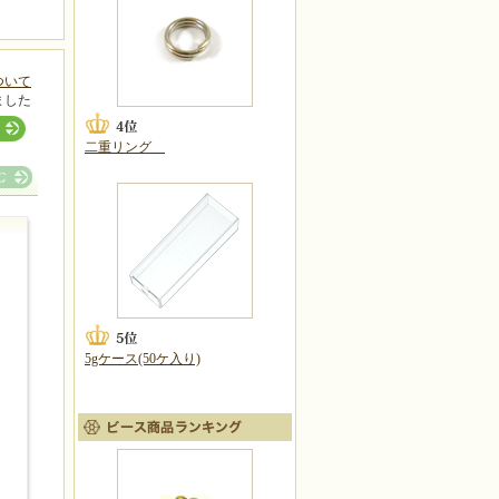
ついて
ました
二重リング
5gケース(50ケ入り)