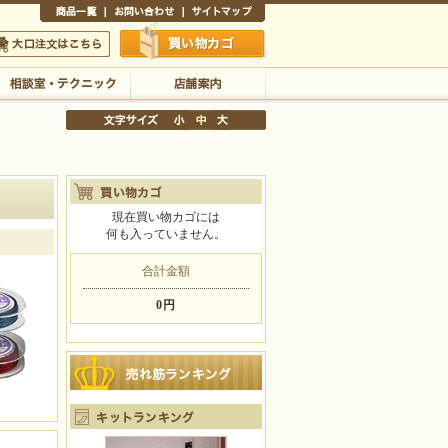
商品一覧
お問い合わせ
サイトマップ
買い物かご
口注文はこちら
相談室・テクニック
店舗案内
現在買い物カゴには
何も入っていません。
文字サイズの変更
小
中
大
合計金額
0円