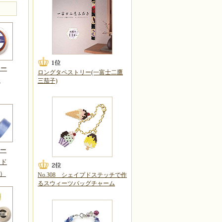
リー
ロングタペストリー(一富士二鷹
ー
三茄子)
ビー
ッド
細）
No.308 シェイプドステッチで作
るスウィーツバッグチャーム