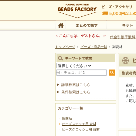
ビーズファクトリー ビーズ・パーツ・金具など
～こんにちは、ゲストさん。～
代金引換手数料
トップページ
>
ビーズ・商品一覧
>
副資材
ビーズ・アクセサリーの専門店 ビーズファクトリー
ビーズ・アクセサリー
TOP
まとめて探す
キット
副資材
詳細検索はこちら
素材
も脇
条件検索はこちら
また
に応
カテゴリー一覧
新商品
ビーズステッチ用 資材
ビーズクロッシェ用 資材