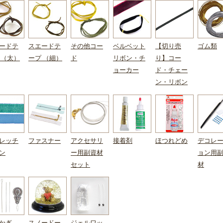
ードテ
スエードテ
その他コー
ベルベット
【切り売
ゴム類
 （太）
ープ （細）
ド
リボン・チ
り】コー
ョーカー
ド・チェー
ン・リボン
レッチ
ファスナー
アクセサリ
接着剤
ほつれどめ
デコレ
ン
ー用副資材
ョン用
セット
材