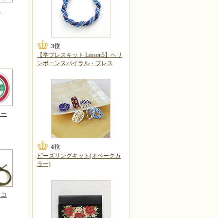
糸
【学ブレスキット Lesson5】ヘリ
ンボーンスパイラル・ブレス
コー
ビーズリングキット(オペークカ
ラー)
ドコ