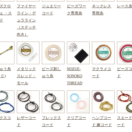
ズクロ
ファイヤー
ジュエリー
ビーズワー
ネックレス
レース
ェ ・ス
ライン・デ
コード
ク専用糸
専用糸
ド
ュラライン
（ステッチ
向き）
ゅう糸
メタリック
ビーズ刺し
NOZUE-
マクラメコ
ビーズ
ＭＣ)
スレッド・
ゅう糸
SONOKO
ード
ド
モール
THREAD
クスコ
レザーコー
フレックス
クリアコー
ヘンプコー
スエー
ド
コード
ド
ド 麻コード
ード