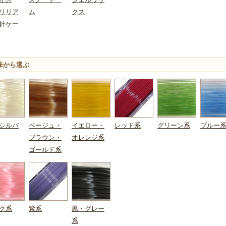
かぎ
スノードー
ジェルワッ
リリア
ム
クス
針ケー
味から選ぶ
シルバ
ベージュ・
イエロー・
レッド系
グリーン系
ブルー
ブラウン・
オレンジ系
ゴールド系
ク系
紫系
黒・グレー
系