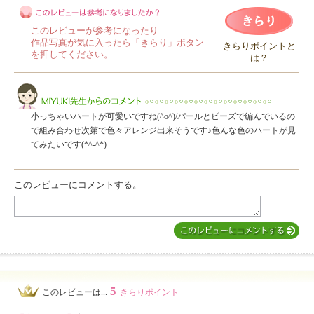
このレビューが参考になったり
作品写真が気に入ったら「きらり」ボタン
きらりポイントと
を押してください。
は？
このレビューは参考になりましたか？
小っちゃいハートが可愛いですね(^o^)/パールとビーズで編んでいるの
で組み合わせ次第で色々アレンジ出来そうです♪色んな色のハートが見
てみたいです(*^-^*)
このレビューにコメントする。
MIYUKI先生からのコメント
5
このレビューは...
きらりポイント