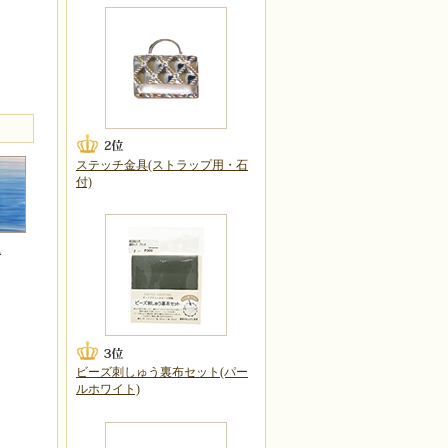
ステッチ金具(ストラップ用・石
付)
系
ビーズ刺しゅう裏布セット(パー
ルホワイト)