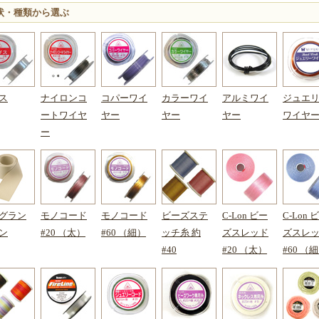
状・種類から選ぶ
ス
ナイロンコ
コパーワイ
カラーワイ
アルミワイ
ジュエ
ートワイヤ
ヤー
ヤー
ヤー
ワイヤ
ー
グラン
モノコード
モノコード
ビーズステ
C-Lon ビー
C-Lon 
ン
#20 （太）
#60 （細）
ッチ糸 約
ズスレッド
ズスレ
#40
#20 （太）
#60 （