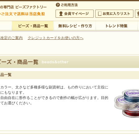
・アクセサリーの専門店
 改定のご案内
クレジットカードをお使いの方へ
ご利用方法
 5,000円以上のご注文で送料は当店が負担いたします
の専門店 ビーズファクトリー 5,000円以上のご注文で送料は当店が負担いたします
会員マイページ
お気に入りリスト
大
ビーズ・商品一覧
無料レシピ・作り方
トレンド特集
商品一覧
、カラー、太さなど多種多様な副資材は、もの作りにおいて主役に
役にもなります。
、自由自在に形作ることができるので創作の幅が広がります。目的
じてお選びください。