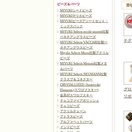
ビーズ＆パーツ
形
MIYUKIシードビーズ
MIYUKIデリカビーズ
MIYUKIビーズアソートセット・
ミックスパック
MIYUKI Selects ercole moretti社製
ベネチアングラスビーズ
テグ
MIYUKI Selects VACCARI社製ベ
ネチアングラスビーズ
Miyuki Selects Micro社製アクリル
ビーズ
MIYUKI Selects Menoni社製メタ
ルパーツ
MIYUKI Selects NEUMANN社製
クラスプ＆コネクター
CRYSTALLIZED -Swarovski
グロ
Elements (スワロフスキー)
金具付スワロフスキー
リボ
チェコファイアポリッシュ
チェコビーズ
アクリルチェーン
アトラスビーズ
アルファベットパーツ
インドビーズ