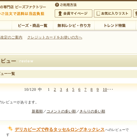
・アクセサリーの専門店
 改定のご案内
クレジットカードをお使いの方へ
ご利用方法
 5,000円以上のご注文で送料は当店が負担いたします
の専門店 ビーズファクトリー 5,000円以上のご注文で送料は当店が負担いたします
会員マイページ
お気に入りリスト
大
ビーズ・商品一覧
無料レシピ・作り方
トレンド特集
ビュー一覧
10/120
中
1
2
3
4
5
6
7
8
9
10
･･･
件のレビューがあります。
新着順
／
コメントの多い順
／
きらりの多い順
デリカビーズで作るタッセルロングネックレス
へのレビューで
す