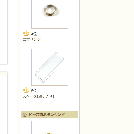
二重リング
5gケース(50ケ入り)