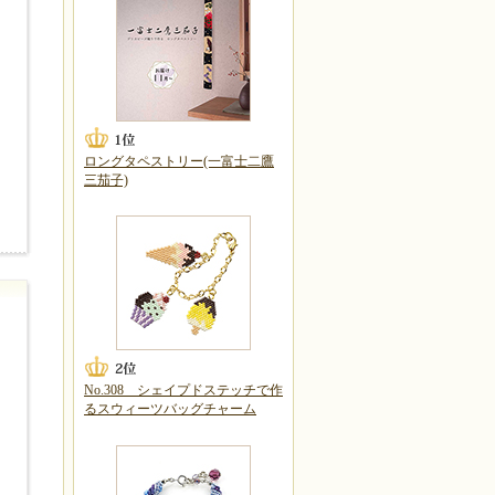
ロングタペストリー(一富士二鷹
三茄子)
No.308 シェイプドステッチで作
るスウィーツバッグチャーム