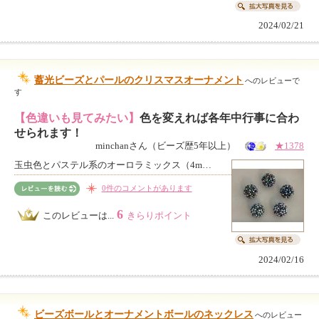
2024/02/21
蓄光ビーズとパールのクリスマスオーナメント
へのレビューで
す
【色違いも見てみたい】
色を変えれば各年中行事に合わ
せられます！
minchanさん（ビーズ歴5年以上）
★1378
玉虫色とパステル系のオーロラミックス（4m…
0件のコメントがあります
6
このレビューは...
きらりポイント
2024/02/16
ビーズボールとオーナメントボールのネックレス
へのレビュー