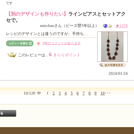
です
【別のデザインも作りたい】
ラインピアスとセットアク
セで。
minchanさん（ビーズ歴5年以上）
★1378
レシピのデザインとは違うのですが、手持ち…
0件のコメントがあります
6
このレビューは...
きらりポイント
2024/01/24
10/120
中
1
2
3
4
5
6
7
8
9
10
･･･