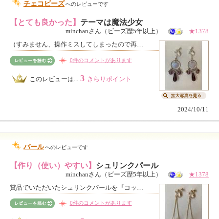
チェコビーズ
へのレビューです
【とても良かった】
テーマは魔法少女
minchanさん（ビーズ歴5年以上）
★1378
（すみません、操作ミスしてしまったので再…
0件のコメントがあります
3
このレビューは...
きらりポイント
2024/10/11
パール
へのレビューです
【作り（使い）やすい】
シュリンクパール
minchanさん（ビーズ歴5年以上）
★1378
賞品でいただいたシュリンクパールを『コッ…
0件のコメントがあります