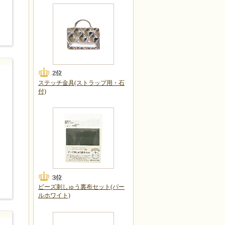
ステッチ金具(ストラップ用・石
付)
ビーズ刺しゅう裏布セット(パー
ルホワイト)