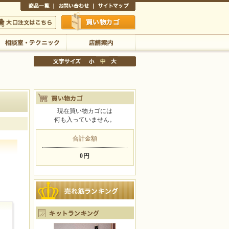
商品一覧
お問い合わせ
サイトマップ
買い物かご
口注文はこちら
相談室・テクニック
店舗案内
現在買い物カゴには
何も入っていません。
文字サイズの変更
小
中
大
合計金額
0円