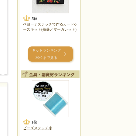
ペヨーテステッチで作るカードケ
ースキット(薔薇とマーガレット)
キットランキング
30位まで見る
ビーズステッチ糸