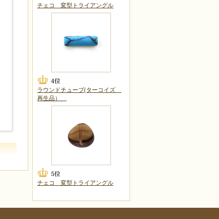
チェコ 変型トライアングル
ラウンドチューブ(ターコイズ
再生品）
チェコ 変型トライアングル