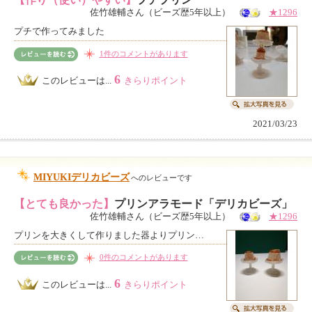
佐竹雄輔さん（ビーズ歴5年以上）
★1296
プチで作ってみました
1件のコメントがあります
6
このレビューは...
きらりポイント
2021/03/23
MIYUKIデリカビーズ
へのレビューです
【とても良かった】
プリンアラモード「デリカビーズ」
佐竹雄輔さん（ビーズ歴5年以上）
★1296
プリンを大きくして作りました器よりプリン…
0件のコメントがあります
6
このレビューは...
きらりポイント