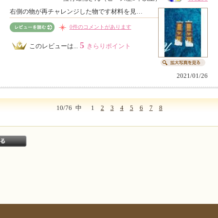
右側の物が再チャレンジした物です材料を見…
0件のコメントがあります
5
このレビューは...
きらりポイント
2021/01/26
10/76
中
1
2
3
4
5
6
7
8