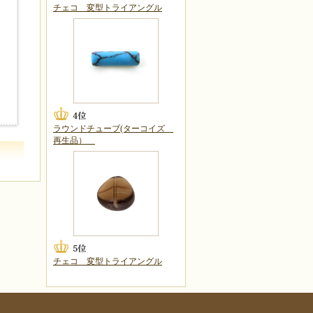
チェコ 変型トライアングル
ラウンドチューブ(ターコイズ
再生品）
チェコ 変型トライアングル