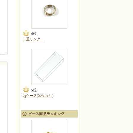
二重リング
5gケース(50ケ入り)