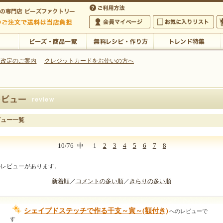
・アクセサリーの専門店
 改定のご案内
クレジットカードをお使いの方へ
ご利用方法
 5,000円以上のご注文で送料は当店が負担いたします
の専門店 ビーズファクトリー 5,000円以上のご注文で送料は当店が負担いたします
会員マイページ
お気に入りリスト
大
ビーズ・商品一覧
無料レシピ・作り方
トレンド特集
ビュー一覧
10/76
中
1
2
3
4
5
6
7
8
のレビューがあります。
新着順
／
コメントの多い順
／
きらりの多い順
シェイプドステッチで作る干支～寅～(額付き)
へのレビューで
す