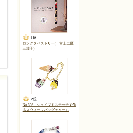
ロングタペストリー(一富士二鷹
三茄子)
No.308 シェイプドステッチで作
るスウィーツバッグチャーム