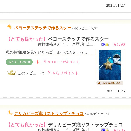
2021/01/27
ペヨーテステッチで作るスター
へのレビューです
【とても良かった】
ペヨーステッチで作るスター
佐竹雄輔さん（ビーズ歴5年以上）
★1296
私の持物DBを見ていたらゴールドのスターっ…
0件のコメントがあります
7
このレビューは...
きらりポイント
2021/01/26
デリカビーズ織りストラップ・チョコ
へのレビューです
【とても良かった】
デリカビーズ織りストラップチョコ
佐竹雄輔さん（ビーズ歴5年以上）
★1296