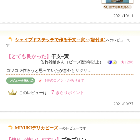
2021/10/11
シェイプドステッチで作る干支～寅～(額付き)
へのレビューで
す
【とても良かった】
干支~寅
佐竹雄輔さん（ビーズ歴5年以上）
★1296
コツコツ作ろうと思っていたが意外とサクサ…
1件のコメントがあります
7
このレビューは...
きらりポイント
2021/09/27
MIYUKIデリカビーズ
へのレビューです
【作り（使い）やすい】
プチプリン