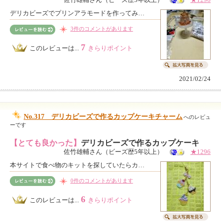
佐竹雄輔さん（ビーズ歴5年以上）
★1296
デリカビーズでプリンアラモードを作ってみ…
3件のコメントがあります
7
このレビューは...
きらりポイント
2021/02/24
No.317 デリカビーズで作るカップケーキチャーム
へのレビュ
ーです
【とても良かった】
デリカビーズで作るカップケーキ
佐竹雄輔さん（ビーズ歴5年以上）
★1296
本サイトで食べ物のキットを探していたらカ…
0件のコメントがあります
6
このレビューは...
きらりポイント