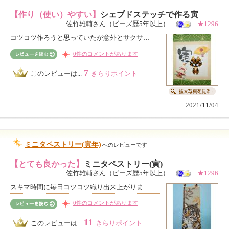
【作り（使い）やすい】
シェプドステッチで作る寅
佐竹雄輔さん（ビーズ歴5年以上）
★1296
コツコツ作ろうと思っていたが意外とサクサ…
0件のコメントがあります
7
このレビューは...
きらりポイント
2021/11/04
ミニタペストリー(寅年)
へのレビューです
【とても良かった】
ミニタペストリー(寅)
佐竹雄輔さん（ビーズ歴5年以上）
★1296
スキマ時間に毎日コツコツ織り出来上がりま…
0件のコメントがあります
11
このレビューは...
きらりポイント