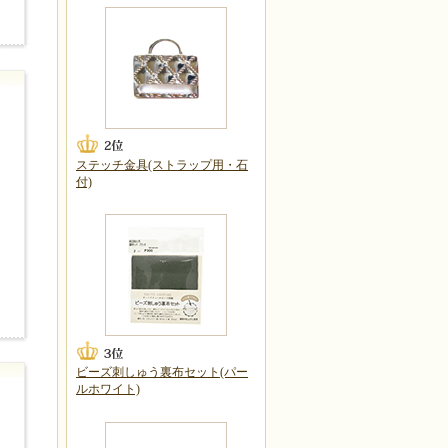
ステッチ金具(ストラップ用・石
付)
ビーズ刺しゅう裏布セット(パー
ルホワイト)