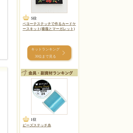
ペヨーテステッチで作るカードケ
ースキット(薔薇とマーガレット)
キットランキング
30位まで見る
ビーズステッチ糸