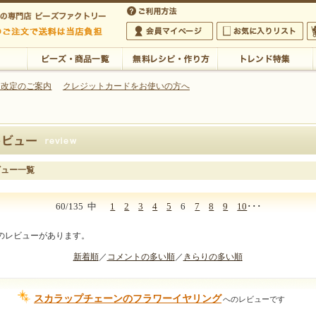
・アクセサリーの専門店
 改定のご案内
クレジットカードをお使いの方へ
ご利用方法
 5,000円以上のご注文で送料は当店が負担いたします
の専門店 ビーズファクトリー 5,000円以上のご注文で送料は当店が負担いたします
会員マイページ
お気に入りリスト
大
ビーズ・商品一覧
無料レシピ・作り方
トレンド特集
ビュー一覧
60/135
中
1
2
3
4
5
6
7
8
9
10
･･･
件のレビューがあります。
新着順
／
コメントの多い順
／
きらりの多い順
スカラップチェーンのフラワーイヤリング
へのレビューです