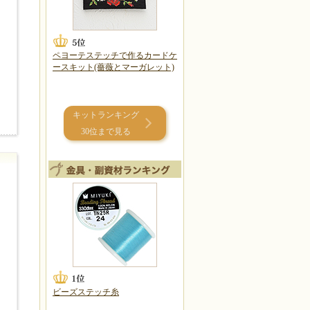
ペヨーテステッチで作るカードケ
ースキット(薔薇とマーガレット)
キットランキング
30位まで見る
ビーズステッチ糸