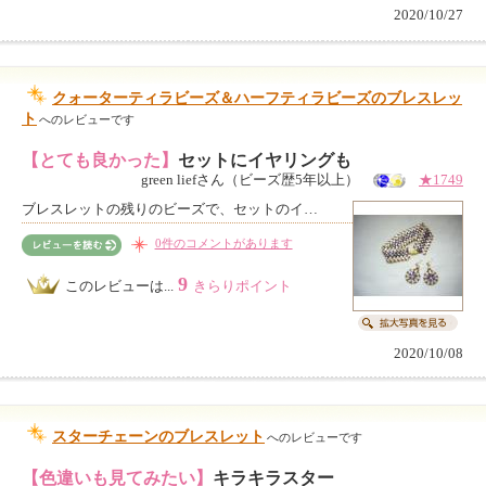
2020/10/27
クォーターティラビーズ＆ハーフティラビーズのブレスレッ
ト
へのレビューです
【とても良かった】
セットにイヤリングも
green liefさん（ビーズ歴5年以上）
★1749
ブレスレットの残りのビーズで、セットのイ…
0件のコメントがあります
9
このレビューは...
きらりポイント
2020/10/08
スターチェーンのブレスレット
へのレビューです
【色違いも見てみたい】
キラキラスター