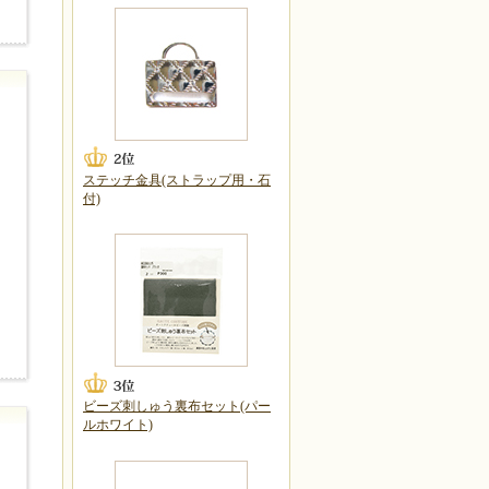
ステッチ金具(ストラップ用・石
付)
ビーズ刺しゅう裏布セット(パー
ルホワイト)