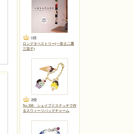
ロングタペストリー(一富士二鷹
三茄子)
No.308 シェイプドステッチで作
るスウィーツバッグチャーム