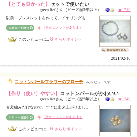
【とても良かった】
セットで使いたい
green liefさん（ビーズ歴5年以上）
★1749
以前、ブレスレットを作って、イヤリングも…
0件のコメントがあります
8
このレビューは...
きらりポイント
2021/02/10
コットンパールフラワーのブローチ
へのレビューです
【作り（使い）やすい】
コットンパールがかわいい
green liefさん（ビーズ歴5年以上）
★1749
交差編みだけなので、すぐに出来上がりまし…
0件のコメントがあります
6
このレビューは...
きらりポイント