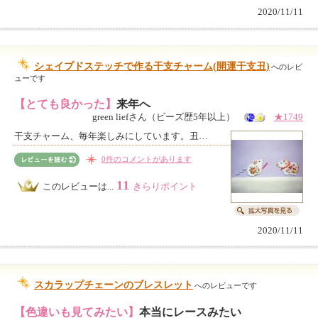
2020/11/11
シェイプドステッチで作る干支チャーム(開運干支丑)
へのレビ
ューです
【とても良かった】
来年へ
green liefさん（ビーズ歴5年以上）
★1749
干支チャーム、毎年楽しみにしています。丑…
0件のコメントがあります
11
このレビューは...
きらりポイント
2020/11/11
スカラップチェーンのブレスレット
へのレビューです
【色違いも見てみたい】
本当にレースみたい