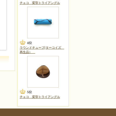
チェコ 変型トライアングル
ラウンドチューブ(ターコイズ
再生品）
チェコ 変型トライアングル