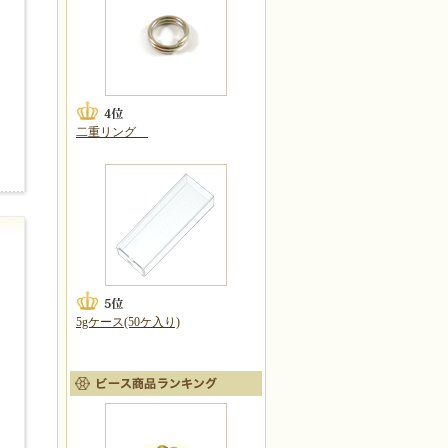
二重リング
5gケース(50ケ入り)