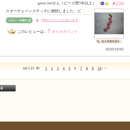
green liefさん（ビーズ歴5年以上）
★1749
スターチェーンステッチに挑戦しました。ビ…
0件のコメントがあります
7
このレビューは...
きらりポイント
2020/10/05
60/135
中
1
2
3
4
5
6
7
8
9
10
･･･