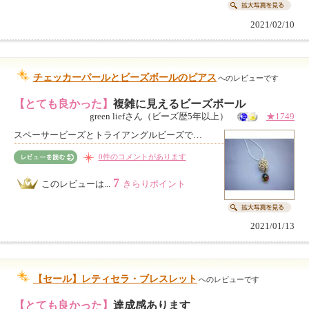
2021/02/10
チェッカーパールとビーズボールのピアス
へのレビューです
【とても良かった】
複雑に見えるビーズボール
green liefさん（ビーズ歴5年以上）
★1749
スペーサービーズとトライアングルビーズで…
0件のコメントがあります
7
このレビューは...
きらりポイント
2021/01/13
【セール】レティセラ・ブレスレット
へのレビューです
【とても良かった】
達成感あります