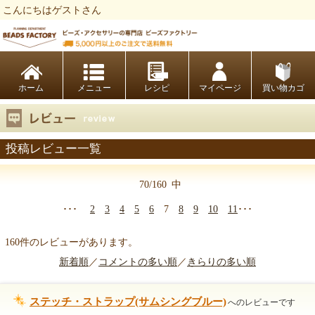
こんにちはゲストさん
ビーズファクトリー ビーズ・パーツ・金具など・アクセサリーの専門店
ホーム
レシピ
マイページ
買い物カゴ
投稿レビュー一覧
70/160
中
･･･
2
3
4
5
6
7
8
9
10
11
･･･
160件のレビューがあります。
新着順
／
コメントの多い順
／
きらりの多い順
ステッチ・ストラップ(サムシングブルー)
へのレビューです