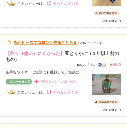
15
このレビューは...
きらりポイント
2014/03/13
丸小ビーズでコロンと作るとりたま
へのレビューです
【作り（使い）にくかった】
豆とりかご（１年以上前の
もの）
nacyuさん
★6015
苦手なワイヤーに無謀にも挑戦して、無残に…
7件のコメントがあります
11
このレビューは...
きらりポイント
2014/03/13