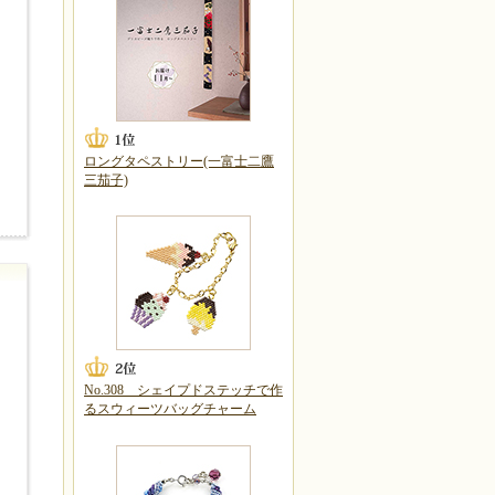
ロングタペストリー(一富士二鷹
三茄子)
No.308 シェイプドステッチで作
るスウィーツバッグチャーム