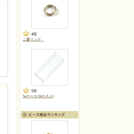
二重リング
5gケース(50ケ入り)