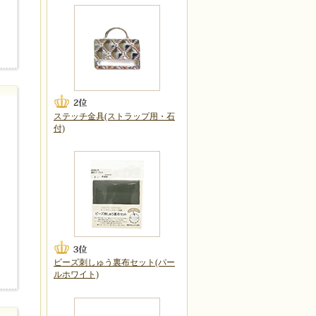
ステッチ金具(ストラップ用・石
付)
ビーズ刺しゅう裏布セット(パー
ルホワイト)