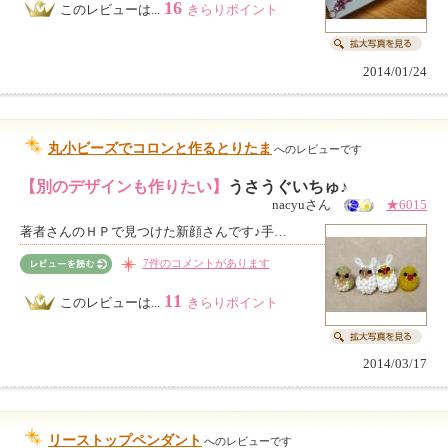
16
このレビューは...
きらりポイント
2014/01/24
丸小ビーズでコロンと作るとりたま
へのレビューです
【別のデザインも作りたい】
うさうぐいちゅ♪
nacyuさん
★6015
著者さんのＨＰで見つけた新顔さんです♪手…
7件のコメントがあります
11
このレビューは...
きらりポイント
2014/03/17
リーストップペンダント
へのレビューです