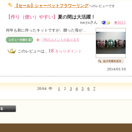
【セール】シャーベットフラワーリング
へのレビューです
【作り（使い）やすい】
夏の間は大活躍！
nacyuさん
★6015
何年も前に作ったキットですが、贈った母が…
7件のコメントがあります
18
このレビューは...
きらりポイント
2014/01/10
20/64
中
1
2
3
4
5
6
7