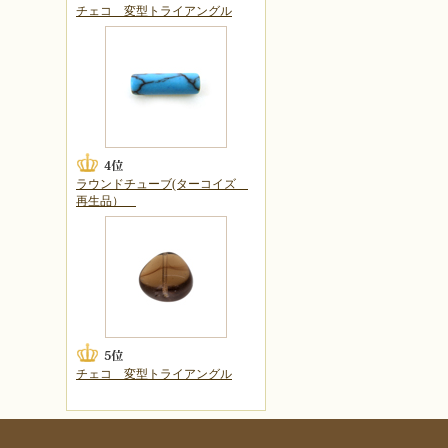
チェコ 変型トライアングル
ラウンドチューブ(ターコイズ
再生品）
チェコ 変型トライアングル