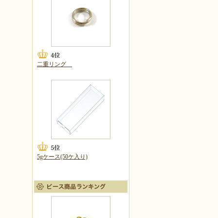
二重リング
5gケース(50ケ入り)