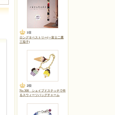
ロングタペストリー(一富士二鷹
三茄子)
No.308 シェイプドステッチで作
るスウィーツバッグチャーム