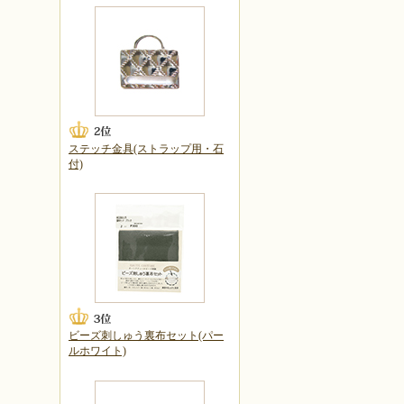
ステッチ金具(ストラップ用・石
付)
ビーズ刺しゅう裏布セット(パー
ルホワイト)