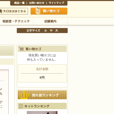
商品一覧
お問い合わせ
サイトマップ
買い物かご
口注文はこちら
相談室・テクニック
店舗案内
現在買い物カゴには
何も入っていません。
文字サイズの変更
小
中
大
合計金額
0円
メ
み
デ
に