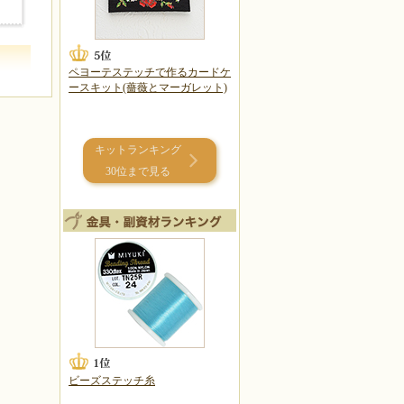
ペヨーテステッチで作るカードケ
ースキット(薔薇とマーガレット)
キットランキング
30位まで見る
ビーズステッチ糸