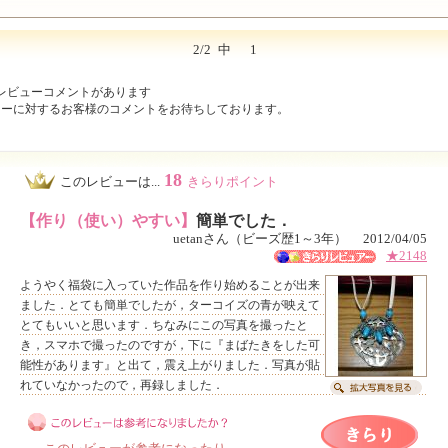
2/2
中
1
レビューコメントがあります
ューに対するお客様のコメントをお待ちしております。
18
このレビューは...
きらりポイント
【作り（使い）やすい】
簡単でした．
uetanさん（ビーズ歴1～3年） 2012/04/05
★2148
ようやく福袋に入っていた作品を作り始めることが出来
ました．とても簡単でしたが，ターコイズの青が映えて
とてもいいと思います．ちなみにこの写真を撮ったと
き，スマホで撮ったのですが，下に『まばたきをした可
能性があります』と出て，震え上がりました．写真が貼
れていなかったので，再録しました．