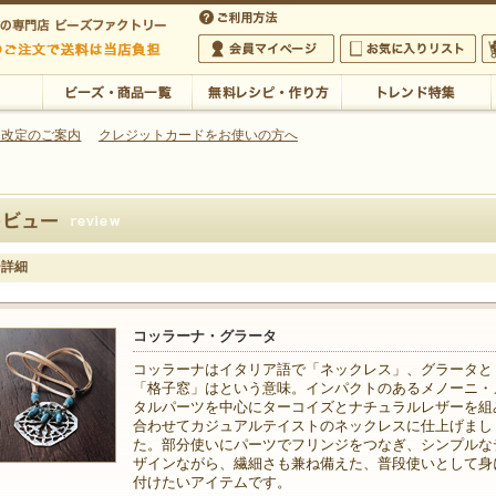
・アクセサリーの専門店
 改定のご案内
クレジットカードをお使いの方へ
ご利用方法
 5,000円以上のご注文で送料は当店が負担いたします
の専門店 ビーズファクトリー 5,000円以上のご注文で送料は当店が負担いたします
会員マイページ
お気に入りリスト
大
ビーズ・商品一覧
無料レシピ・作り方
トレンド特集
ー詳細
コッラーナ・グラータ
コッラーナはイタリア語で「ネックレス」、グラータと
「格子窓」はという意味。インパクトのあるメノーニ・
タルパーツを中心にターコイズとナチュラルレザーを組
合わせてカジュアルテイストのネックレスに仕上げまし
た。部分使いにパーツでフリンジをつなぎ、シンプルな
ザインながら、繊細さも兼ね備えた、普段使いとして身
付けたいアイテムです。