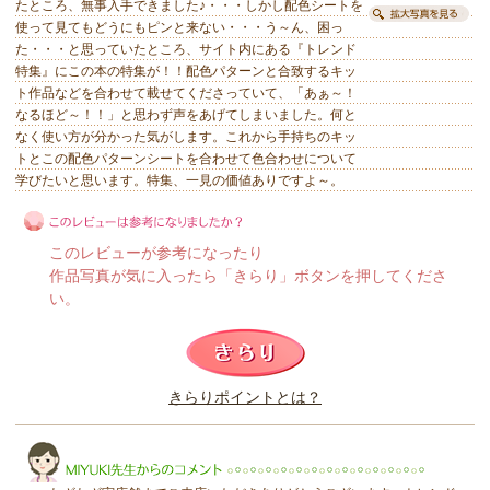
たところ、無事入手できました♪・・・しかし配色シートを
使って見てもどうにもピンと来ない・・・う～ん、困っ
た・・・と思っていたところ、サイト内にある『トレンド
特集』にこの本の特集が！！配色パターンと合致するキッ
ト作品などを合わせて載せてくださっていて、「あぁ～！
なるほど～！！」と思わず声をあげてしまいました。何と
なく使い方が分かった気がします。これから手持ちのキッ
トとこの配色パターンシートを合わせて色合わせについて
学びたいと思います。特集、一見の価値ありですよ～。
このレビューが参考になったり
作品写真が気に入ったら「きらり」ボタンを押してくださ
い。
このレビューは参考になりましたか？
きらりポイントとは？
きらり