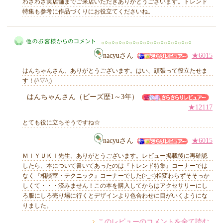
わざわざ実店舗までご来店いただきありがとうございます。トレンド
特集も参考に作品づくりにお役立てくださいね。
MIYUKI先生からのコメント
nacyuさん
★6015
はんちゃんさん、ありがとうございます。はい、頑張って役立たせま
す！(^▽^;)
はんちゃんさん（ビーズ歴1～3年）
★12117
他のお客様からのコメント
とても役に立ちそうですね☆
nacyuさん
★6015
ＭＩＹＵＫＩ先生、ありがとうございます。レビュー掲載後に再確認
したら、本について書いてあったのは『トレンド特集』コーナーでは
なく『相談室・テクニック』コーナーでした(>_<)相変わらずそそっか
しくて・・・済みません！この本を購入してからはアクセサリーにし
ろ服にしろ売り場に行くとデザインより色合わせに目がいくようにな
りました。
このレビューのコメントを全て読む