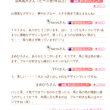
花鳥風月さん（ビーズ歴5年以上）
★16573
お洒落なデザイン、爽やかブルー、ステキ過ぎて使えませんね♪
nacyuさん
★6015
ＹＵ１さん、ありがとうございます。はい、とってもオシャレです♪あ
まりに素敵なデザインなので、使ってしまうのが勿体ない気がし
て・・・取り敢えず飾っています(^▽^;)
nacyuさん
★6015
まめひろさん、ありがとうございます。そうです、鳥と花は色が違い
ます。ブルーが好きなら確かにキケンかも(^-^;です。
YU1さん
★3670
う、美しい・・・！大人っぽくおしゃれなデザインでいいですね。
まめひろさん
★22684
パッと見、２色でできているのかと思ったら、鳥と花の色が微妙に違
うのでしょうか？今、本屋に立ち寄るのは、ブルー好きな私にはキケ
ンですね（笑）。
このレビューのコメントを全て読む