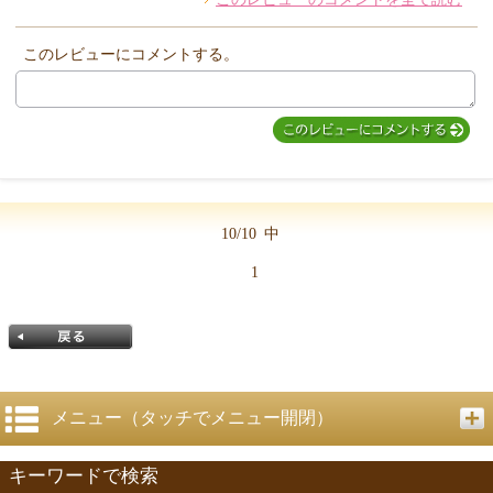
このレビューにコメントする。
10/10
中
1
メニュー（タッチでメニュー開閉）
キーワードで検索
戻る