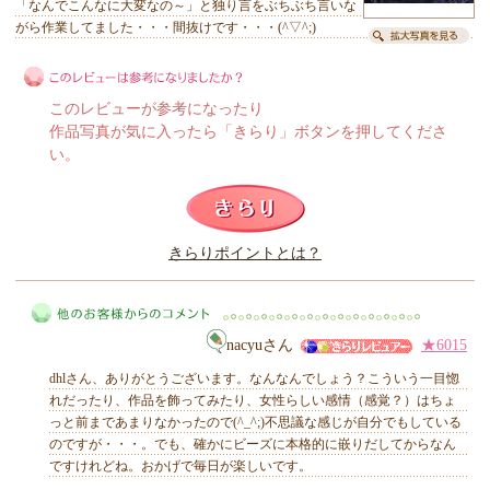
「なんでこんなに大変なの～」と独り言をぶちぶち言いな
がら作業してました・・・間抜けです・・・(^▽^;)
このレビューが参考になったり
作品写真が気に入ったら「きらり」ボタンを押してくださ
い。
このレビューは参考になりましたか？
きらりポイントとは？
きらり
nacyuさん
★6015
dhlさん、ありがとうございます。なんなんでしょう？こういう一目惚
れだったり、作品を飾ってみたり、女性らしい感情（感覚？）はちょ
っと前まであまりなかったので(^_^;)不思議な感じが自分でもしている
のですが・・・。でも、確かにビーズに本格的に嵌りだしてからなん
他のお客様からのコメント
ですけれどね。おかげで毎日が楽しいです。