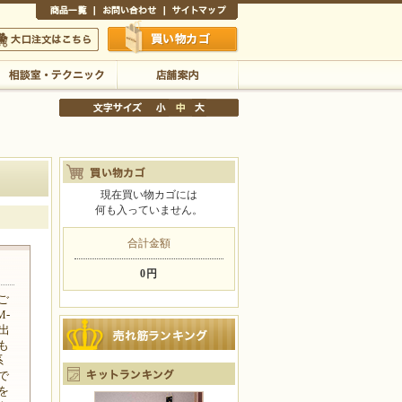
商品一覧
お問い合わせ
サイトマップ
買い物かご
口注文はこちら
相談室・テクニック
店舗案内
現在買い物カゴには
何も入っていません。
文字サイズの変更
小
中
大
合計金額
0円
ご
-
出
も
系
で
を