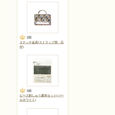
ステッチ金具(ストラップ用・石
付)
ビーズ刺しゅう裏布セット(パー
ルホワイト)