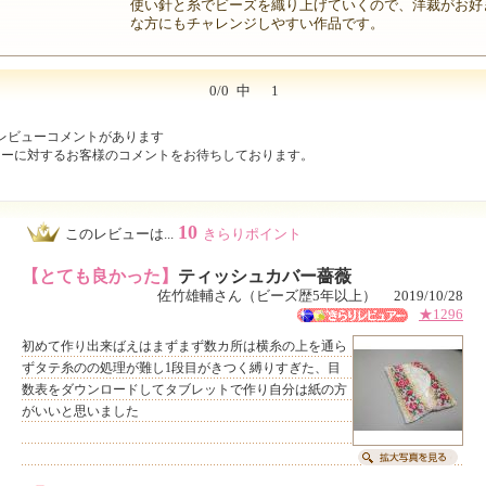
使い針と糸でビーズを織り上げていくので、洋裁がお好
な方にもチャレンジしやすい作品です。
0/0
中
1
レビューコメントがあります
ューに対するお客様のコメントをお待ちしております。
10
このレビューは...
きらりポイント
【とても良かった】
ティッシュカバー薔薇
佐竹雄輔さん（ビーズ歴5年以上） 2019/10/28
★1296
初めて作り出来ばえはまずまず数カ所は横糸の上を通ら
ずタテ糸のの処理が難し1段目がきつく縛りすぎた、目
数表をダウンロードしてタブレットで作り自分は紙の方
がいいと思いました