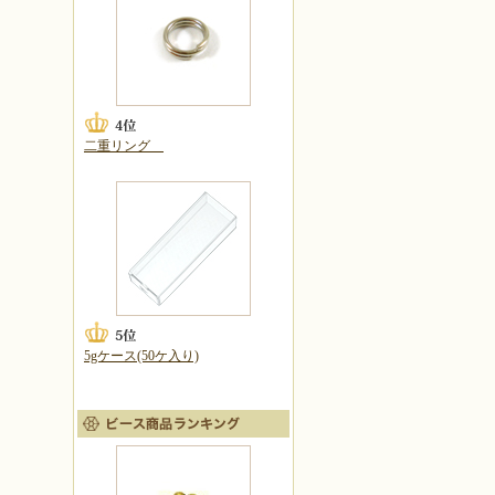
二重リング
5gケース(50ケ入り)