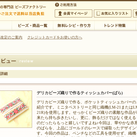
・アクセサリーの専門店
 改定のご案内
クレジットカードをお使いの方へ
ご利用方法
 5,000円以上のご注文で送料は当店が負担いたします
の専門店 ビーズファクトリー 5,000円以上のご注文で送料は当店が負担いたします
会員マイページ
お気に入りリスト
大
ビーズ・商品一覧
無料レシピ・作り方
トレンド特集
ー詳細
デリカビーズ織りで作るティッシュカバー(ばら)
デリカビーズ織りで作る、ポケットティッシュカバーの
紹介です。ミニタペストリーと同じ織機(LM-21またはLM
21R)を使用します。せっかくビーズ織りの素敵な作品が
来たら持ち歩きたいし、更に、飾るだけではなく使える
のだったらもっと嬉しいですよね♪今回は、華やかな赤
のばらを、上品にゴールドのレースで縁取ったデザイン
す。今回の作品は、ペンチなどの工具を使用せず、織機