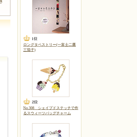
き
ロングタペストリー(一富士二鷹
三茄子)
No.308 シェイプドステッチで作
るスウィーツバッグチャーム