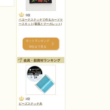
ペヨーテステッチで作るカードケ
ースキット(薔薇とマーガレット)
キットランキング
30位まで見る
ビーズステッチ糸