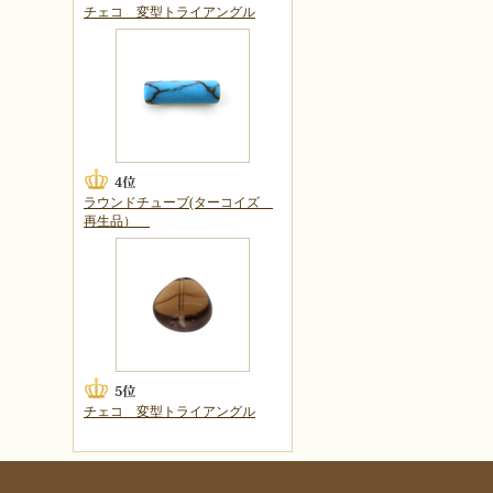
チェコ 変型トライアングル
ラウンドチューブ(ターコイズ
再生品）
チェコ 変型トライアングル