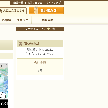
商品一覧
お問い合わせ
サイトマップ
買い物かご
口注文はこちら
現在買い物カゴには
相談室・テクニック
店舗案内
何も入っていません。
文字サイズの変更
合計金額
小
中
大
0円