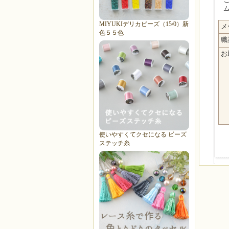
MI
MIYUKIデリカビーズ（15/0）新
メ
色５５色
職
お
使いやすくてクセになる ビーズ
ステッチ糸