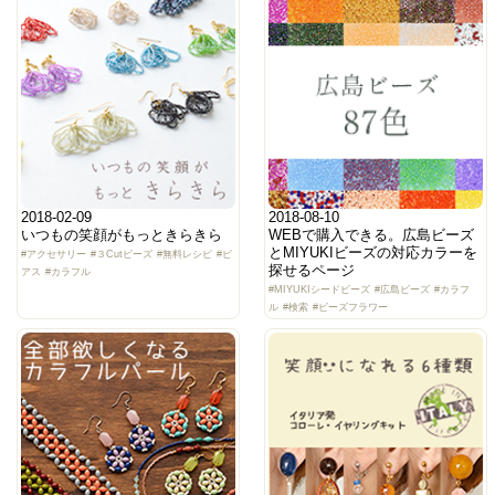
2018-02-09
2018-08-10
いつもの笑顔がもっときらきら
WEBで購入できる。広島ビーズ
とMIYUKIビーズの対応カラーを
#アクセサリー
#３Cutビーズ
#無料レシピ
#ピ
探せるページ
アス
#カラフル
#MIYUKIシードビーズ
#広島ビーズ
#カラフ
ル
#検索
#ビーズフラワー