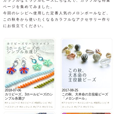
カラフルなミラクルビーズにちなんで、カラフルな特集
ページを集めてみました。
今回のレシピへ使用した定番人気のメロンボールなど、
この秋冬から使いたくなるカラフルなアクセサリー作り
にお役立てください。
2018-07-06
2017-08-25
カリビーズ。3ホールビーズのシ
この秋、大本命の主役級ビーズ
ンプル糸運び
「メロンボール」
#チェコビーズ
#カリビーズ
#無料レシピ
#ビ
#アクセサリー
#メロンボール
#無料レシピ
#
ーズステッチ
#ネックレス
#ピアス
#カラフル
ネックレス
#ピアス
#カラフル