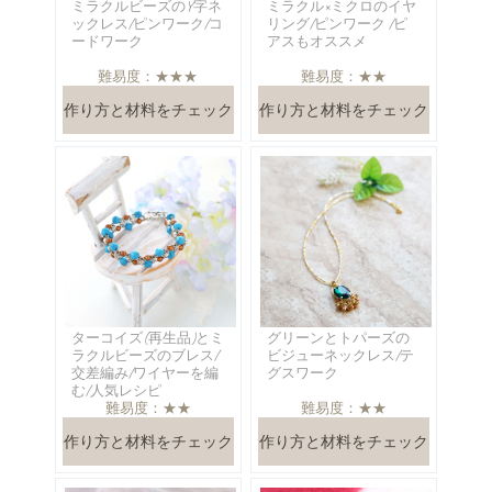
ミラクルビーズのY字ネ
ミラクル×ミクロのイヤ
ックレス/ピンワーク/コ
リング/ピンワーク /ピ
ードワーク
アスもオススメ
難易度：★★★
難易度：★★
作り方と材料をチェック
作り方と材料をチェック
ターコイズ(再生品)とミ
グリーンとトパーズの
ラクルビーズのブレス/
ビジューネックレス/テ
交差編み/ワイヤーを編
グスワーク
む/人気レシピ
難易度：★★
難易度：★★
作り方と材料をチェック
作り方と材料をチェック