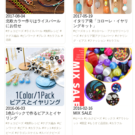
2017-08-04
2017-05-19
北欧カラー作りはライスパール
イタリア発「コローレ・イヤリ
にお任せ
ングキット」
#チェコビーズ
#ライスパール
#無料レシピ
#
#ビーズキット
#コローレ・アクセサリーシリ
テグス編み
#ピンワーク
#ブレス
#カラフル
#
ーズ
#イタリア製アクリルパーツ
#イヤリン
北欧
グ・ピアス
#ファッション
#カラフル
2016-06-03
2016-02-16
1色1パックで作るピアスとイヤ
MIX SALE
リング
#セール
#シルクビーズ
#ミックス
#アウトレ
#チェコビーズ
#無料レシピ
#テグス編み
#ピ
ット
#限定
#もうすぐ品切れ
#カラフル
ンワーク
#ピアス
#カラフル
#マット
#ボタン
ビーズ
#ドラゴンスケイル
#スパイクビーズ