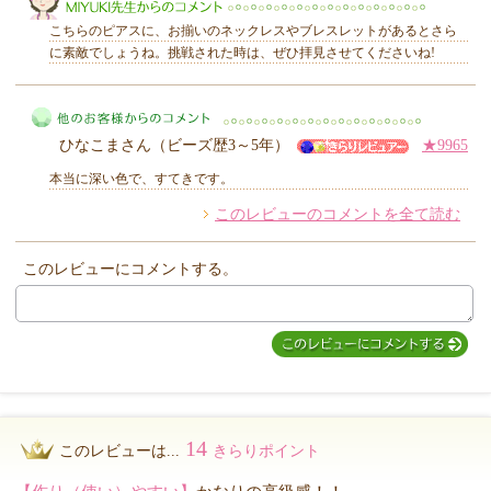
こちらのピアスに、お揃いのネックレスやブレスレットがあるとさら
に素敵でしょうね。挑戦された時は、ぜひ拝見させてくださいね!
MIYUKI先生からのコメント
ひなこまさん（ビーズ歴3～5年）
★9965
本当に深い色で、すてきです。
このレビューのコメントを全て読む
他のお客様からのコメント
このレビューにコメントする。
14
このレビューは...
きらりポイント