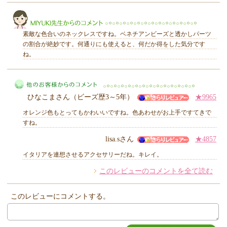
きらり
素敵な色合いのネックレスですね。ベネチアンビーズと透かしパーツ
の割合が絶妙です。何通りにも使えると、何だか得をした気分です
ね。
MIYUKI先生からのコメント
ひなこまさん（ビーズ歴3～5年）
★9965
オレンジ色もとってもかわいいですね。色あわせがお上手ですてきで
すね。
lisa.sさん
★4857
他のお客様からのコメント
イタリアを連想させるアクセサリーだね。キレイ。
このレビューのコメントを全て読む
このレビューにコメントする。