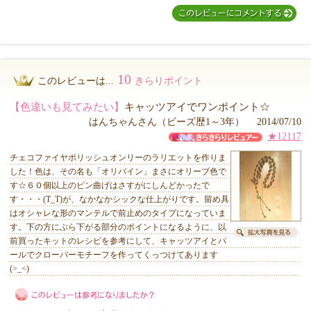
10
このレビューは...
きらりポイント
【色違いも見てみたい】
キャッツアイでワンポイント☆
はんちゃんさん（ビーズ歴1～3年） 2014/07/10
★12117
チェコファイヤポリッシュオンリーのラリエットを作りま
した！色は、その名も「オリバイン」まさにオリーブ色で
す☆６０個以上のピン曲げはさすがにしんどかったで
す・・・(T_T)が、なかなかシックな仕上がりです。留め具
はオシャレな形のマンテルで前止めのタイプになっていま
す。下の方にぶら下がる部分のポイントになるように、以
前買ったキットのレシピを参考にして、キャッツアイとパ
ールでクローバーモチーフを作ってくっつけてあります
(>_<)