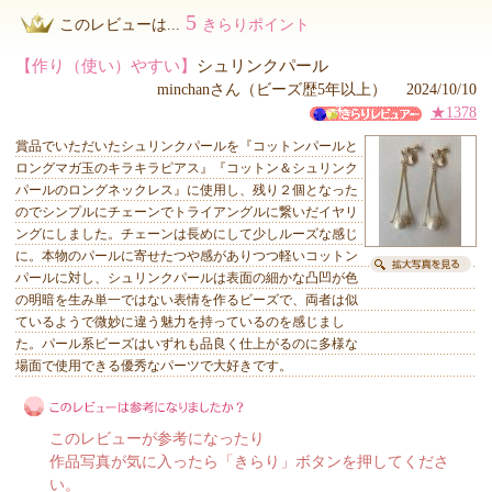
5
このレビューは...
きらりポイント
【作り（使い）やすい】
シュリンクパール
minchanさん（ビーズ歴5年以上） 2024/10/10
★1378
賞品でいただいたシュリンクパールを『コットンパールと
ロングマガ玉のキラキラピアス』『コットン＆シュリンク
パールのロングネックレス』に使用し、残り２個となった
のでシンプルにチェーンでトライアングルに繋いだイヤリ
ングにしました。チェーンは長めにして少しルーズな感じ
に。本物のパールに寄せたつや感がありつつ軽いコットン
パールに対し、シュリンクパールは表面の細かな凸凹が色
の明暗を生み単一ではない表情を作るビーズで、両者は似
ているようで微妙に違う魅力を持っているのを感じまし
た。パール系ビーズはいずれも品良く仕上がるのに多様な
場面で使用できる優秀なパーツで大好きです。
このレビューが参考になったり
作品写真が気に入ったら「きらり」ボタンを押してくださ
い。