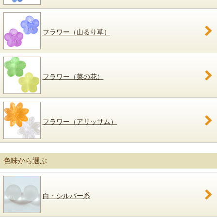
フラワー（山るり草）
フラワー（菜の花）
フラワー（アリッサム）
色味から選ぶ
白・シルバー系