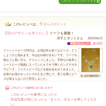
9
このレビューは...
きらりポイント
【別のデザインも作りたい】
リーフも素敵！
洋子とポットさん 2016/04/25
★4860
ファンシービーズMIXは、お花以外も色々なビーズ。どう
しようかと悩みます。今は山の緑がきれいです。リーフを
使おうと思い立ち、チャレンジしました。手持ちの金具と
シードビーズ福袋に入っていたキラキラ輝くロングマガタ
マビーズ、ツイストビーズなどを組み合わせてみました。
以前のお花のネックレスのときと同じで、思う位置にビー
ズが収まらないので苦労しました。
このレビューが参考になったり
作品写真が気に入ったら「きらり」ボタンを押してくださ
い。