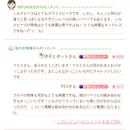
シルクビーズはとてもカワイイビーズです。しかし、ちょっと何かが
違うと安っぽくなるデザインレベルの高いパーツでもあります。 シル
クビーズの青色はとても綺麗な青ですよね！ とても綺麗なネックレス
ですね～(*´ヮ｀人)
MIYUKI先生からのコメント
洋子とポットさん
★4860
ＹＵ１さん、ありがとうございます！ＹＵ１さんの言われるとおりか
っこよかったのです。またこんなかっこいいものにチャレンジしたい
です。
YU1さん
★3670
他のお客様からのコメント
ブルーの色味も光沢もとても綺麗ですね。他のパーツとの組み合わせ
方もかっこいいです！シルクビーズっていまいち使い方がわからなか
ったので、こういう素敵な組み合わせがあるんだ～と勉強になりまし
た。
このレビューのコメントを全て読む