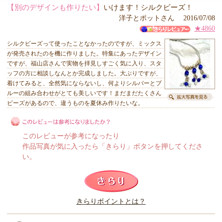
【別のデザインも作りたい】
いけます！シルクビーズ！
洋子とポットさん 2016/07/08
★4860
シルクビーズって使ったことなかったのですが、ミックス
が発売されたのを機に作りました。特集にあったデザイン
ですが、福山店さんで実物を拝見しすごく気に入り、スタ
ッフの方に相談しなんとか完成しました。大ぶりですが、
着けてみると、全然気にならないし、何よりシルバーとブ
ルーの組み合わせがとても美しいです！まだまだたくさん
ビーズがあるので、違うものを夏休み作りたいな。
このレビューが参考になったり
作品写真が気に入ったら「きらり」ボタンを押してくださ
い。
このレビューは参考になりましたか？
きらりポイントとは？
きらり