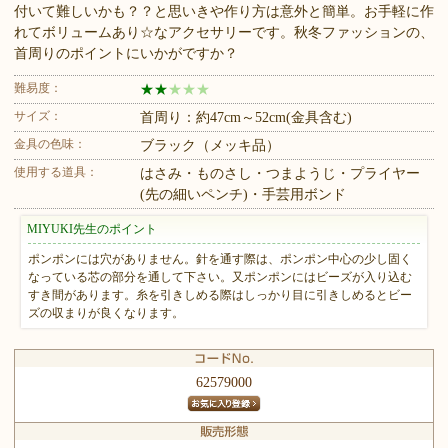
付いて難しいかも？？と思いきや作り方は意外と簡単。お手軽に作
れてボリュームあり☆なアクセサリーです。秋冬ファッションの、
首周りのポイントにいかがですか？
難易度：
★
★
★
★
★
サイズ：
首周り：約47cm～52cm(金具含む)
金具の色味：
ブラック（メッキ品）
使用する道具：
はさみ・ものさし・つまようじ・プライヤー
(先の細いペンチ)・手芸用ボンド
MIYUKI先生のポイント
ポンポンには穴がありません。針を通す際は、ポンポン中心の少し固く
なっている芯の部分を通して下さい。又ポンポンにはビーズが入り込む
すき間があります。糸を引きしめる際はしっかり目に引きしめるとビー
ズの収まりが良くなります。
62579000