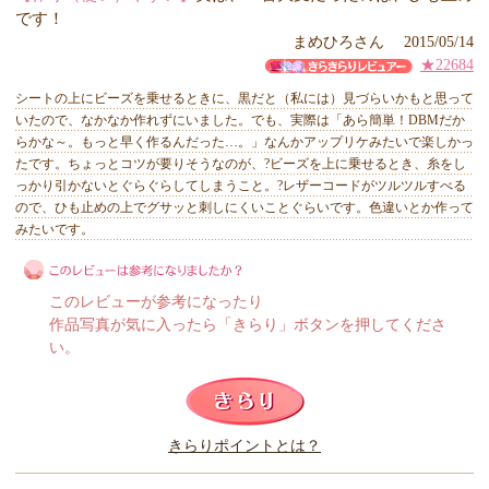
です！
まめひろさん 2015/05/14
★22684
シートの上にビーズを乗せるときに、黒だと（私には）見づらいかもと思って
いたので、なかなか作れずにいました。でも、実際は「あら簡単！DBMだか
らかな～。もっと早く作るんだった…。」なんかアップリケみたいで楽しかっ
たです。ちょっとコツが要りそうなのが、?ビーズを上に乗せるとき、糸をし
っかり引かないとぐらぐらしてしまうこと。?レザーコードがツルツルすべる
ので、ひも止めの上でグサッと刺しにくいことぐらいです。色違いとか作って
みたいです。
このレビューが参考になったり
作品写真が気に入ったら「きらり」ボタンを押してくださ
い。
このレビューは参考になりましたか？
きらりポイントとは？
きらり