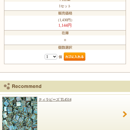
1セット
（1,430円）
1,144円
○
個
ティラビーズ TL4514