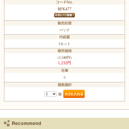
BFK477
パック
1セット
（1,540円）
1,232円
○
個