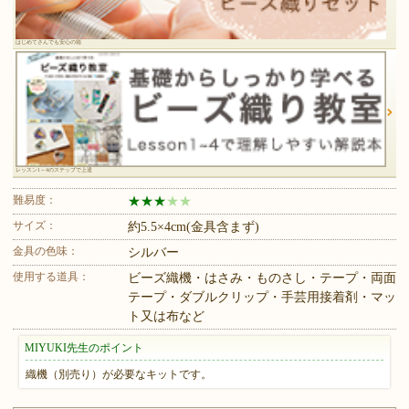
はじめてさんでも安心の箱
レッスン1～4のステップで上達
難易度：
★
★
★
★
★
サイズ：
約5.5×4cm(金具含まず)
金具の色味：
シルバー
使用する道具：
ビーズ織機・はさみ・ものさし・テープ・両面
テープ・ダブルクリップ・手芸用接着剤・マッ
ト又は布など
MIYUKI先生のポイント
織機（別売り）が必要なキットです。